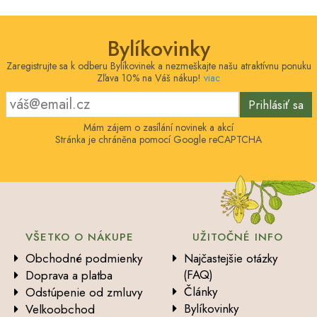
Bylíkovinky
Zaregistrujte sa k odberu Bylíkovinek a nezmeškajte našu atraktívnu ponuku
Zľava 10% na Váš nákup!
viac
Prihlásiť sa
Mám zájem o zasílání novinek a akcí
Stránka je chráněna pomocí Google reCAPTCHA
VŠETKO O NÁKUPE
UŽITOČNÉ INFO
Obchodné podmienky
Najčastejšie otázky
(FAQ)
Doprava a platba
Články
Odstúpenie od zmluvy
Bylíkovinky
Velkoobchod