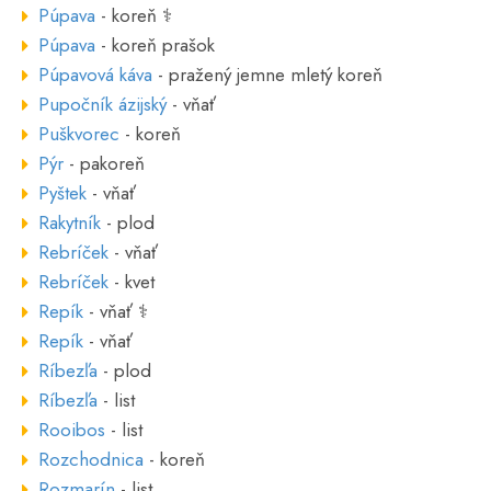
Púpava
- koreň ⚕
Púpava
- koreň prašok
Púpavová káva
- pražený jemne mletý koreň
Pupočník ázijský
- vňať
Puškvorec
- koreň
Pýr
- pakoreň
Pyštek
- vňať
Rakytník
- plod
Rebríček
- vňať
Rebríček
- kvet
Repík
- vňať ⚕
Repík
- vňať
Ríbezľa
- plod
Ríbezľa
- list
Rooibos
- list
Rozchodnica
- koreň
Rozmarín
- list