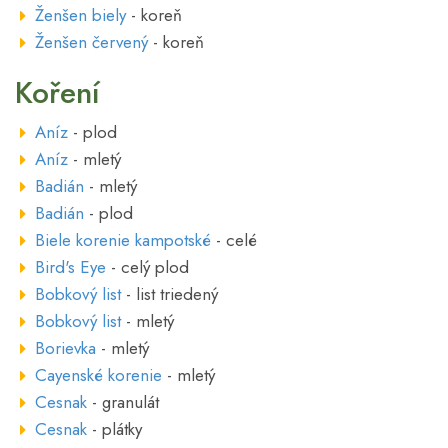
Ženšen biely
- koreň
Ženšen červený
- koreň
Koření
Aníz
- plod
Aníz
- mletý
Badián
- mletý
Badián
- plod
Biele korenie kampotské
- celé
Bird's Eye
- celý plod
Bobkový list
- list triedený
Bobkový list
- mletý
Borievka
- mletý
Cayenské korenie
- mletý
Cesnak
- granulát
Cesnak
- plátky