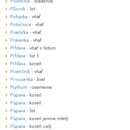
Ploštičník
- oddenok
Pľúcnik
- list
Pohanka
- vňať
Potočnica
- vňať
Praslička
- vňať
Právenka
- vňať
Pŕhľava
- vňať s listom
Pŕhľava
- list ⚕
Pŕhľava
- koreň
Prietržník
- vňať
Prvosienka
- kvet
Psyllium
- osemenie
Púpava
- koreň
Púpava
- koreň
Púpava
- list
Púpava
- koreň jemne mletý
Púpava
- koreň celý