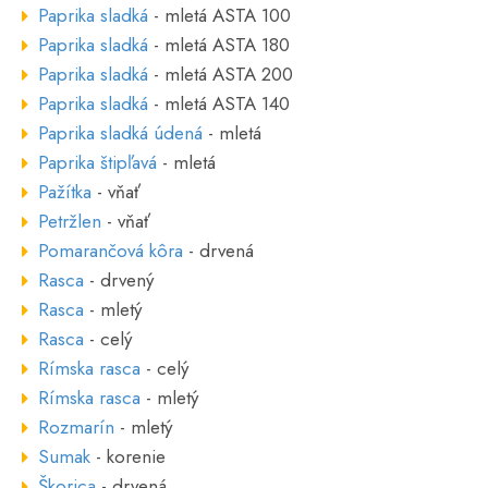
Paprika sladká
- mletá ASTA 100
Paprika sladká
- mletá ASTA 180
Paprika sladká
- mletá ASTA 200
Paprika sladká
- mletá ASTA 140
Paprika sladká údená
- mletá
Paprika štipľavá
- mletá
Pažítka
- vňať
Petržlen
- vňať
Pomarančová kôra
- drvená
Rasca
- drvený
Rasca
- mletý
Rasca
- celý
Rímska rasca
- celý
Rímska rasca
- mletý
Rozmarín
- mletý
Sumak
- korenie
Škorica
- drvená