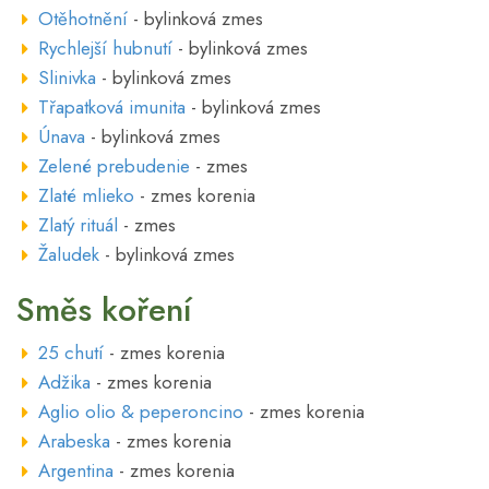
Otěhotnění
- bylinková zmes
Rychlejší hubnutí
- bylinková zmes
Slinivka
- bylinková zmes
Třapatková imunita
- bylinková zmes
Únava
- bylinková zmes
Zelené prebudenie
- zmes
Zlaté mlieko
- zmes korenia
Zlatý rituál
- zmes
Žaludek
- bylinková zmes
Směs koření
25 chutí
- zmes korenia
Adžika
- zmes korenia
Aglio olio & peperoncino
- zmes korenia
Arabeska
- zmes korenia
Argentina
- zmes korenia