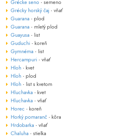
Grécke seno
- semeno
Grécky horský čaj
- vňať
Guarana
- plod
Guarana
- mletý plod
Guayusa
- list
Guduchi
- koreň
Gymnéma
- list
Hercampuri
- vňať
Hloh
- kvet
Hloh
- plod
Hloh
- list s kvetom
Hluchavka
- kvet
Hluchavka
- vňať
Horec
- koreň
Horký pomaranč
- kôra
Hrdobarka
- vňať
Chaluha
- stielka