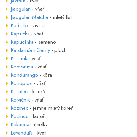
Jazmín
- kvet
Jiaogulan
- vňať
Jiaogulan Matcha
- mletý list
Kadidlo
- živica
Kapsička
- vňať
Kapucínka
- semeno
Kardamóm čierny
- plod
Kocúrik
- vňať
Komonica
- vňať
Kondurango
- kôra
Konopica
- vňať
Kosatec
- koreň
Kotvičník
- vňať
Kozinec
- jemne mletý koreň
Kozinec
- koreň
Kukurica
- čnelky
Levanduľa
- kvet