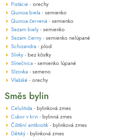
Pistácie
- orechy
Quinoa biela
- semienko
Quinoa červená
- semienko
Sezam biely
- semienko
Sezam čierny
- semienko nelúpané
Schizandra
- plod
Slivky
- bez kôstky
Slnečnica
- semienko lúpané
Slzovka
- semeno
Vlašské
- orechy
Směs bylin
Celulitida
- bylinková zmes
Cukor v krvi
- bylinná zmes
Čištění antibiotik
- bylinková zmes
Dětský
- bylinková zmes