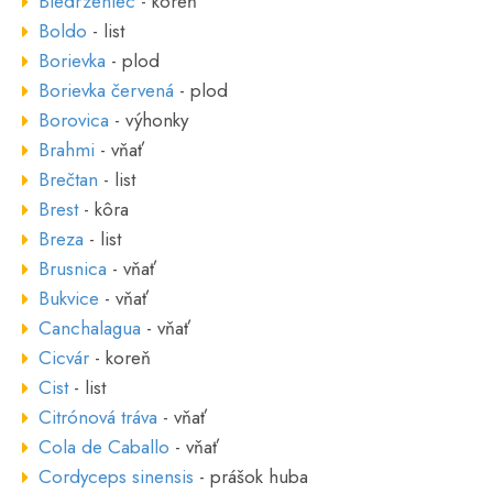
Biedrzeniec
- koreň
Boldo
- list
Borievka
- plod
Borievka červená
- plod
Borovica
- výhonky
Brahmi
- vňať
Brečtan
- list
Brest
- kôra
Breza
- list
Brusnica
- vňať
Bukvice
- vňať
Canchalagua
- vňať
Cicvár
- koreň
Cist
- list
Citrónová tráva
- vňať
Cola de Caballo
- vňať
Cordyceps sinensis
- prášok huba