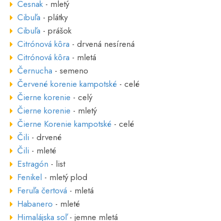
Cesnak
- mletý
Cibuľa
- plátky
Cibuľa
- prášok
Citrónová kôra
- drvená nesírená
Citrónová kôra
- mletá
Černucha
- semeno
Červené korenie kampotské
- celé
Čierne korenie
- celý
Čierne korenie
- mletý
Čierne Korenie kampotské
- celé
Čili
- drvené
Čili
- mleté
Estragón
- list
Fenikel
- mletý plod
Feruľa čertová
- mletá
Habanero
- mleté
Himalájska soľ
- jemne mletá