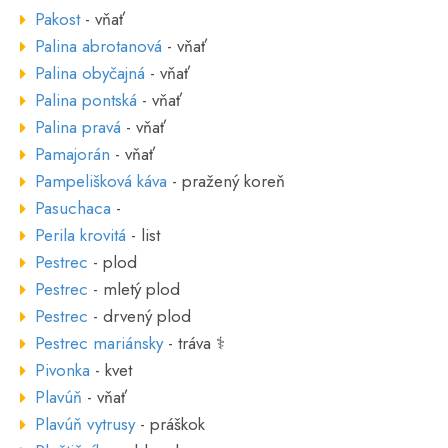
Pakost
- vňať
Palina abrotanová
- vňať
Palina obyčajná
- vňať
Palina pontská
- vňať
Palina pravá
- vňať
Pamajorán
- vňať
Pampelišková káva
- pražený koreň
Pasuchaca
-
Perila krovitá
- list
Pestrec
- plod
Pestrec
- mletý plod
Pestrec
- drvený plod
Pestrec mariánsky
- tráva ⚕
Pivonka
- kvet
Plavúň
- vňať
Plavúň vytrusy
- práškok