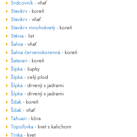
Srdcovník
- vňať
Stavikrv
- koreň
Stavikrv
- vňať
Stavikrv mnohokvetý
- koreň
Stévia
- list
Šalvia
- vňať
Šalvia červenokorenná
- koreň
Šatavari
- koreň
Šípka
- šupky
Šípka
- celý plod
Šípka
- drvený s jadrami
Šípka
- drvený s jadrami
Šišak
- koreň
Šišak
- vňať
Tahuari
- kôra
Topoľovka
- kvet s kalichom
Trnka
- kvet