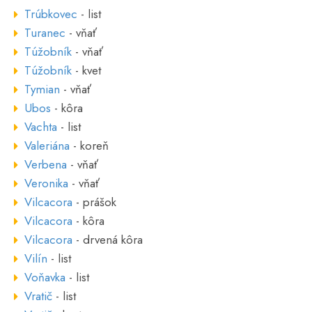
Trúbkovec
- list
Turanec
- vňať
Túžobník
- vňať
Túžobník
- kvet
Tymian
- vňať
Ubos
- kôra
Vachta
- list
Valeriána
- koreň
Verbena
- vňať
Veronika
- vňať
Vilcacora
- prášok
Vilcacora
- kôra
Vilcacora
- drvená kôra
Vilín
- list
Voňavka
- list
Vratič
- list