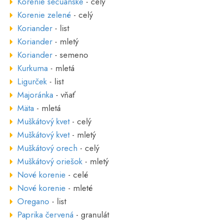
Korenie sečuánske
- celý
Korenie zelené
- celý
Koriander
- list
Koriander
- mletý
Koriander
- semeno
Kurkuma
- mletá
Ligurček
- list
Majoránka
- vňať
Mäta
- mletá
Muškátový kvet
- celý
Muškátový kvet
- mletý
Muškátový orech
- celý
Muškátový oriešok
- mletý
Nové korenie
- celé
Nové korenie
- mleté
Oregano
- list
Paprika červená
- granulát