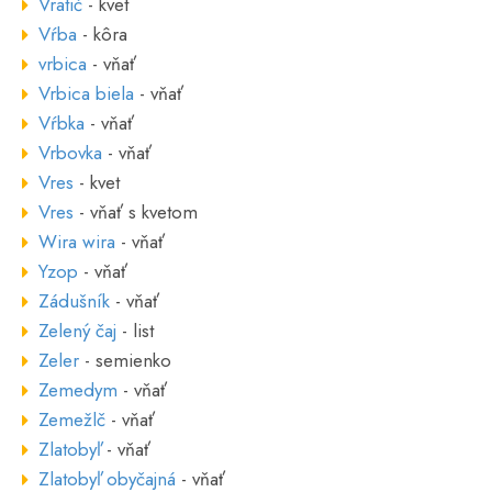
Vratič
- kvet
Vŕba
- kôra
vrbica
- vňať
Vrbica biela
- vňať
Vŕbka
- vňať
Vrbovka
- vňať
Vres
- kvet
Vres
- vňať s kvetom
Wira wira
- vňať
Yzop
- vňať
Zádušník
- vňať
Zelený čaj
- list
Zeler
- semienko
Zemedym
- vňať
Zemežlč
- vňať
Zlatobyľ
- vňať
Zlatobyľ obyčajná
- vňať