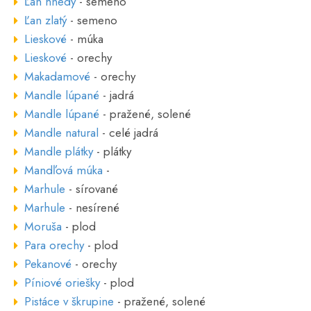
Ľan hnedý
- semeno
Ľan zlatý
- semeno
Lieskové
- múka
Lieskové
- orechy
Makadamové
- orechy
Mandle lúpané
- jadrá
Mandle lúpané
- pražené, solené
Mandle natural
- celé jadrá
Mandle plátky
- plátky
Mandľová múka
-
Marhule
- sírované
Marhule
- nesírené
Moruša
- plod
Para orechy
- plod
Pekanové
- orechy
Píniové oriešky
- plod
Pistáce v škrupine
- pražené, solené