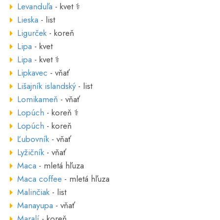
Levanduľa
- kvet ⚕
Lieska
- list
Ligurček
- koreň
Lipa
- kvet
Lipa
- kvet ⚕
Lipkavec
- vňať
Lišajník islandský
- list
Lomikameň
- vňať
Lopúch
- koreň ⚕
Lopúch
- koreň
Ľubovník
- vňať
Lyžičník
- vňať
Maca
- mletá hľuza
Maca coffee
- mletá hľuza
Malinčiak
- list
Manayupa
- vňať
Maralí
- koreň