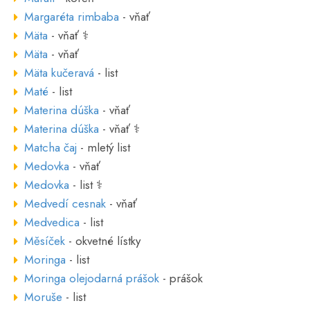
Margaréta rimbaba
- vňať
Mäta
- vňať ⚕
Mäta
- vňať
Mäta kučeravá
- list
Maté
- list
Materina dúška
- vňať
Materina dúška
- vňať ⚕
Matcha čaj
- mletý list
Medovka
- vňať
Medovka
- list ⚕
Medvedí cesnak
- vňať
Medvedica
- list
Měsíček
- okvetné lístky
Moringa
- list
Moringa olejodarná prášok
- prášok
Moruše
- list