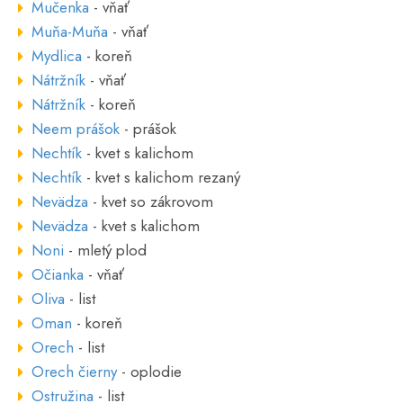
Mučenka
- vňať
Muňa-Muňa
- vňať
Mydlica
- koreň
Nátržník
- vňať
Nátržník
- koreň
Neem prášok
- prášok
Nechtík
- kvet s kalichom
Nechtík
- kvet s kalichom rezaný
Nevädza
- kvet so zákrovom
Nevädza
- kvet s kalichom
Noni
- mletý plod
Očianka
- vňať
Oliva
- list
Oman
- koreň
Orech
- list
Orech čierny
- oplodie
Ostružina
- list