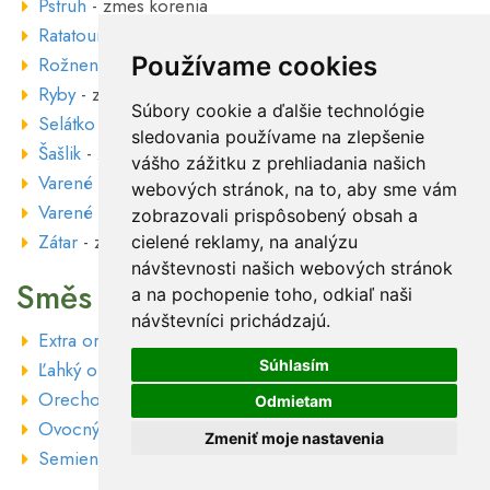
Pstruh
- zmes korenia
Ratatouille
- zmes korenia
Používame cookies
Rožnenie
- zmes korenia
Ryby
- zmes korenia
Súbory cookie a ďalšie technológie
Selátko
- zmes korenia
sledovania používame na zlepšenie
Šašlik
- zmes korenia
vášho zážitku z prehliadania našich
Varené víno
- kúsky
webových stránok, na to, aby sme vám
Varené víno
- rozpustné
zobrazovali prispôsobený obsah a
Zátar
- zmes korenia
cielené reklamy, na analýzu
návštevnosti našich webových stránok
Směs plodů
a na pochopenie toho, odkiaľ naši
návštevníci prichádzajú.
Extra orechový mix
- zmes orechov
Súhlasím
Ľahký orechový mix
- zmes orechov
Orechový mix
- zmes orechov
Odmietam
Ovocný mix
- zmes sušeného ovocia
Zmeniť moje nastavenia
Semienková bomba
- zmes semienok