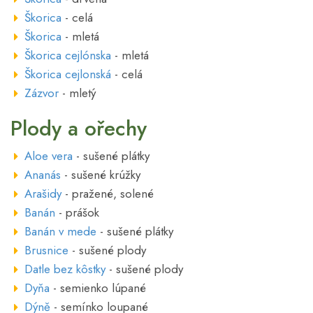
Škorica
- celá
Škorica
- mletá
Škorica cejlónska
- mletá
Škorica cejlonská
- celá
Zázvor
- mletý
Plody a ořechy
Aloe vera
- sušené plátky
Ananás
- sušené krúžky
Arašidy
- pražené, solené
Banán
- prášok
Banán v mede
- sušené plátky
Brusnice
- sušené plody
Datle bez kôstky
- sušené plody
Dyňa
- semienko lúpané
Dýně
- semínko loupané