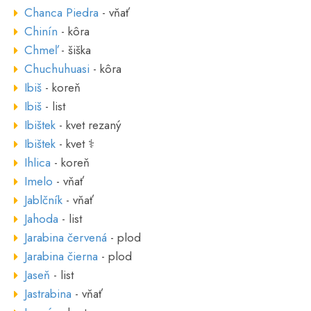
Chanca Piedra
- vňať
Chinín
- kôra
Chmeľ
- šiška
Chuchuhuasi
- kôra
Ibiš
- koreň
Ibiš
- list
Ibištek
- kvet rezaný
Ibištek
- kvet ⚕
Ihlica
- koreň
Imelo
- vňať
Jablčník
- vňať
Jahoda
- list
Jarabina červená
- plod
Jarabina čierna
- plod
Jaseň
- list
Jastrabina
- vňať