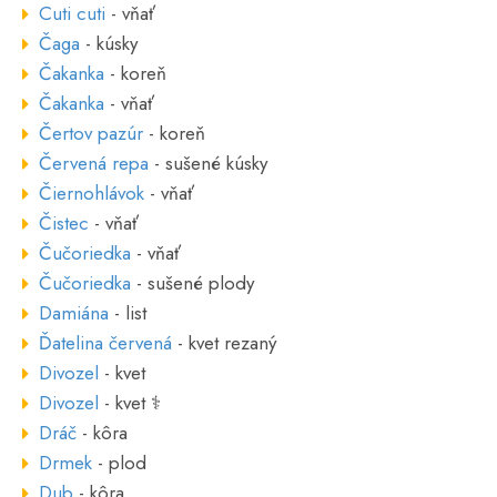
Cuti cuti
- vňať
Čaga
- kúsky
Čakanka
- koreň
Čakanka
- vňať
Čertov pazúr
- koreň
Červená repa
- sušené kúsky
Čiernohlávok
- vňať
Čistec
- vňať
Čučoriedka
- vňať
Čučoriedka
- sušené plody
Damiána
- list
Ďatelina červená
- kvet rezaný
Divozel
- kvet
Divozel
- kvet ⚕
Dráč
- kôra
Drmek
- plod
Dub
- kôra