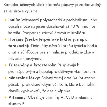
Komplex účinných látok z koreňa púpavy je zodpovedný
za jej široké využitie:
Inulín:
Významný polysacharid a prebiotikum. Jeho
obsah môže na jeseň dosahovať až 40 % hmotnosti
koreňa. Podporuje zdravú črevnú mikroflóru.
Horčiny (Seskviterpénové laktóny, napr.
taraxacín):
Tieto látky dávajú koreňu typickú horkú
chuť a sú kľúčové pre stimuláciu produkcie žlče a
tráviacich enzýmov.
Triterpény a fytosteroly:
Prispievajú k
protizápalovým a hepatoprotektívnym vlastnostiam.
Minerálne látky:
Bohatý zdroj draslíka (priaznivo
pôsobí proti diuretickým účinkom, ktoré by mohli
draslík vyplavovať), železa a vápnika.
Vitamíny:
Obsahuje vitamíny A, C, D a vitamíny
skupiny B.