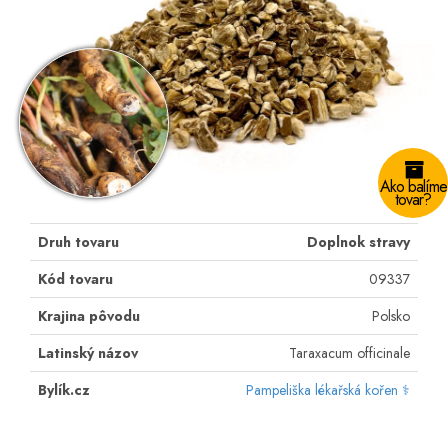
Ako balíme
tovar?
Druh tovaru
Doplnok stravy
Kód tovaru
09337
Krajina pôvodu
Polsko
Latinský názov
Taraxacum officinale
Bylík.cz
Pampeliška lékařská kořen ⚕