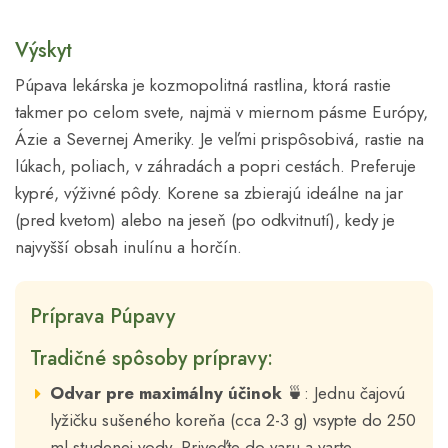
Výskyt
Púpava lekárska je kozmopolitná rastlina, ktorá rastie
takmer po celom svete, najmä v miernom pásme Európy,
Ázie a Severnej Ameriky. Je veľmi prispôsobivá, rastie na
lúkach, poliach, v záhradách a popri cestách. Preferuje
kypré, výživné pôdy. Korene sa zbierajú ideálne na jar
(pred kvetom) alebo na jeseň (po odkvitnutí), kedy je
najvyšší obsah inulínu a horčín.
Príprava Púpavy
Tradičné spôsoby prípravy:
Odvar pre maximálny účinok
🍵: Jednu čajovú
lyžičku sušeného koreňa (cca 2-3 g) vsypte do 250
ml studenej vody. Priveďte do varu a varte