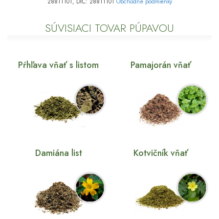
28811101, DIČ: 28811101
Obchodné podmienky
SÚVISIACI TOVAR PÚPAVOU
Pŕhľava vňať s listom
Pamajorán vňať
Damiána list
Kotvičník vňať