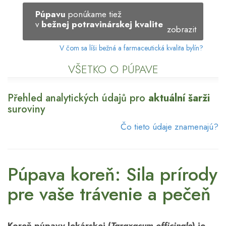
Púpavu
ponúkame tiež
v
bežnej potravinárskej kvalite
zobrazit
V čom sa líši bežná a farmaceutická kvalita bylín?
VŠETKO O PÚPAVE
Přehled analytických údajů pro
aktuální šarži
suroviny
Čo tieto údaje znamenajú?
Púpava koreň: Sila prírody
pre vaše trávenie a pečeň
Koreň púpavy lekárskej (
Taraxacum officinale
) je