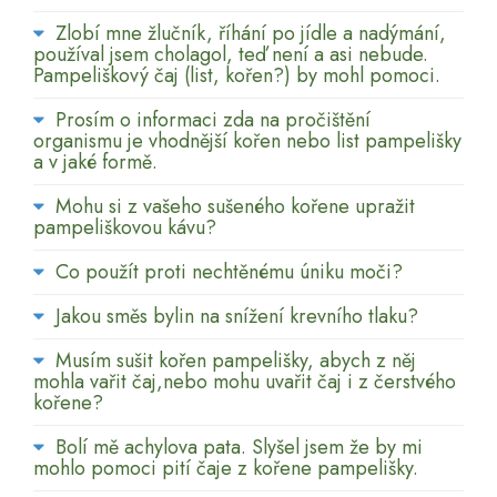
Zlobí mne žlučník, říhání po jídle a nadýmání,
používal jsem cholagol, teď není a asi nebude.
Pampeliškový čaj (list, kořen?) by mohl pomoci.
Prosím o informaci zda na pročištění
organismu je vhodnější kořen nebo list pampelišky
a v jaké formě.
Mohu si z vašeho sušeného kořene upražit
pampeliškovou kávu?
Co použít proti nechtěnému úniku moči?
Jakou směs bylin na snížení krevního tlaku?
Musím sušit kořen pampelišky, abych z něj
mohla vařit čaj,nebo mohu uvařit čaj i z čerstvého
kořene?
Bolí mě achylova pata. Slyšel jsem že by mi
mohlo pomoci pití čaje z kořene pampelišky.