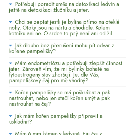
Potřebuji poradit směs na detoxikaci ledvin a
ještě na detoxikaci žlučníku a jater.
Chci se zeptat jestli je bylina přímo na oteklé
nohy. Otoky jsou na nártu a chodidle. Kolem
kotníku ani ne. O srdce to prý není ani od žil.
Jak dlouho bez přerušení mohu pít odvar z
kořene pampelišky?
Mám endometriózu a potřebuji zlepšit činnost
jater. Zároveň vím, že mi bylinky bohaté na
fytoestrogeny stav zhoršují. Je, dle Vás,
pampeliškový čaj pro mě vhodný?
Kořen pampelišky se má poškrábat a pak
nastrouhat, nebo jen stačí kořen umýt a pak
nastrouhat na čaj?
Jak mám kořen pampelišky připravit a
uskladnit?
Mám 6 mm kámen v ledvině. Piji čaj z