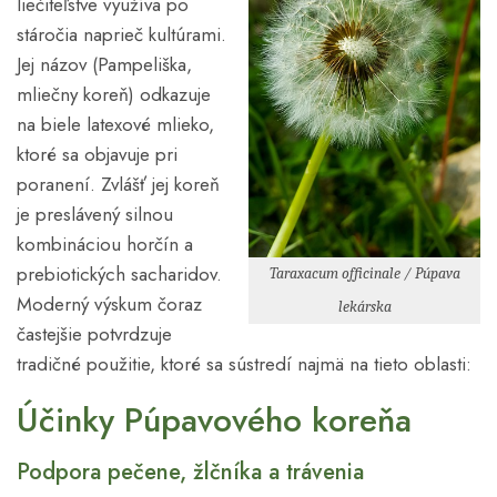
liečiteľstve využíva po
stáročia naprieč kultúrami.
Jej názov (Pampeliška,
mliečny koreň) odkazuje
na biele latexové mlieko,
ktoré sa objavuje pri
poranení. Zvlášť jej koreň
je preslávený silnou
kombináciou horčín a
prebiotických sacharidov.
Taraxacum officinale / Púpava
Moderný výskum čoraz
lekárska
častejšie potvrdzuje
tradičné použitie, ktoré sa sústredí najmä na tieto oblasti:
Účinky Púpavového koreňa
Podpora pečene, žlčníka a trávenia