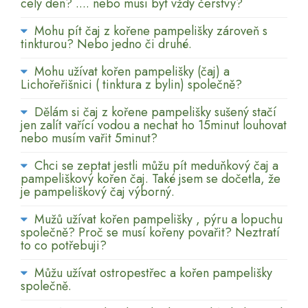
celý den? .... nebo musí být vždy čerstvý?
Mohu pít čaj z kořene pampelišky zároveň s
tinkturou? Nebo jedno či druhé.
Mohu užívat kořen pampelišky (čaj) a
Lichořeřišnici ( tinktura z bylin) společně?
Dělám si čaj z kořene pampelišky sušený stačí
jen zalít vařící vodou a nechat ho 15minut louhovat
nebo musím vařit 5minut?
Chci se zeptat jestli můžu pít meduňkový čaj a
pampeliškový kořen čaj. Také jsem se dočetla, že
je pampeliškový čaj výborný.
Mužů užívat kořen pampelišky , pýru a lopuchu
společně? Proč se musí kořeny povařit? Neztratí
to co potřebuji?
Můžu užívat ostropestřec a kořen pampelišky
společně.