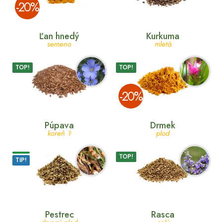
­-20%
Ľan hnedý
Kurkuma
semeno
mletá
TOP!
TOP!
­-20%
Púpava
Drmek
koreň ⚕
plod
TOP!
TIP!
Pestrec
Rasca