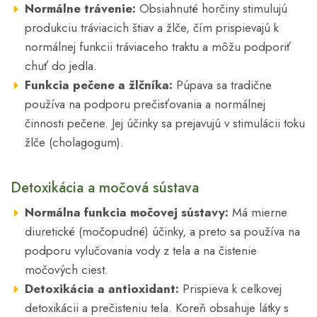
Normálne trávenie:
Obsiahnuté horčiny stimulujú
produkciu tráviacich štiav a žlče, čím prispievajú k
normálnej funkcii tráviaceho traktu a môžu podporiť
chuť do jedla.
Funkcia pečene a žlčníka:
Púpava sa tradične
používa na podporu prečisťovania a normálnej
činnosti pečene. Jej účinky sa prejavujú v stimulácii toku
žlče (cholagogum).
Detoxikácia a močová sústava
Normálna funkcia močovej sústavy:
Má mierne
diuretické (močopudné) účinky, a preto sa používa na
podporu vylučovania vody z tela a na čistenie
močových ciest.
Detoxikácia a antioxidant:
Prispieva k celkovej
detoxikácii a prečisteniu tela. Koreň obsahuje látky s