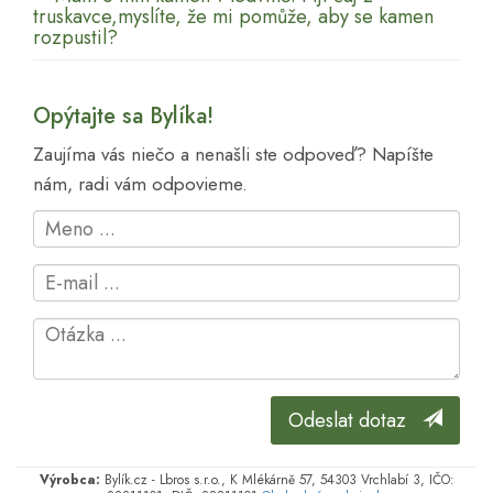
truskavce,myslíte, že mi pomůže, aby se kamen
rozpustil?
Opýtajte sa Bylíka!
Zaujíma vás niečo a nenašli ste odpoveď? Napíšte
nám, radi vám odpovieme.
Odeslat dotaz
Výrobca:
Bylík.cz - Lbros s.r.o., K Mlékárně 57, 54303 Vrchlabí 3, IČO: