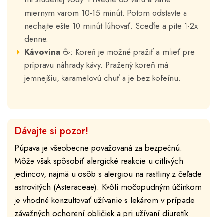
miernym varom 10-15 minút. Potom odstavte a
nechajte ešte 10 minút lúhovať. Sceďte a pite 1-2x
denne.
Kávovina
☕: Koreň je možné pražiť a mlieť pre
prípravu náhrady kávy. Pražený koreň má
jemnejšiu, karamelovú chuť a je bez kofeínu.
Dávajte si pozor!
Púpava je všeobecne považovaná za bezpečnú.
Môže však spôsobiť alergické reakcie u citlivých
jedincov, najmä u osôb s alergiou na rastliny z čeľade
astrovitých (Asteraceae). Kvôli močopudným účinkom
je vhodné konzultovať užívanie s lekárom v prípade
závažných ochorení obličiek a pri užívaní diuretík.