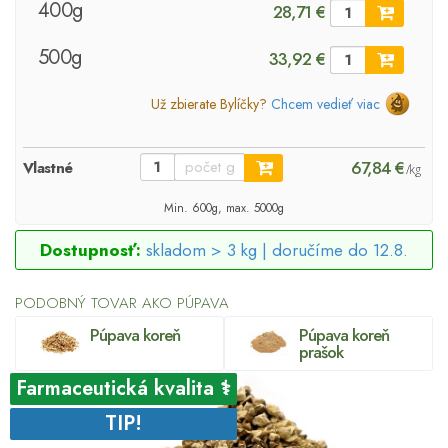
400g
28,71 €
500g
33,92 €
Už zbierate Bylíčky?
Chcem vedieť viac
67,84 €
Vlastné
/kg
Min. 600g, max. 5000g
Dostupnosť:
skladom > 3 kg |
doručíme do 12.8.
PODOBNÝ TOVAR AKO PÚPAVA
Púpava koreň
Púpava koreň
prašok
Farmaceutická kvalita ⚕
TIP!