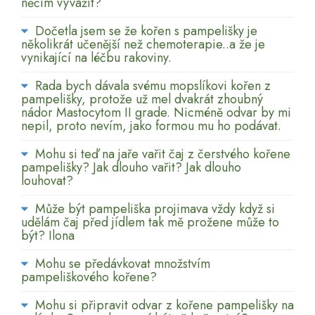
něčím vyvážit?
Dočetla jsem se že kořen s pampelišky je
několikrát učenější než chemoterapie..a že je
vynikající na léčbu rakoviny.
Rada bych dávala svému mopslíkovi kořen z
pampelišky, protože už mel dvakrát zhoubný
nádor Mastocytom II grade. Nicméně odvar by mi
nepil, proto nevím, jako formou mu ho podávat.
Mohu si teď na jaře vařit čaj z čerstvého kořene
pampelišky? Jak dlouho vařit? Jak dlouho
louhovat?
Může být pampeliška projimava vždy když si
udělám čaj před jídlem tak mě prožene může to
být? Ilona
Mohu se předávkovat množstvím
pampeliškového kořene?
Mohu si připravit odvar z kořene pampelišky na