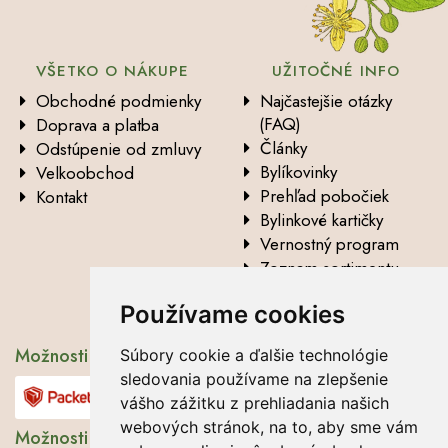
VŠETKO O NÁKUPE
UŽITOČNÉ INFO
Obchodné podmienky
Najčastejšie otázky
(FAQ)
Doprava a platba
Články
Odstúpenie od zmluvy
Bylíkovinky
Velkoobchod
Prehľad pobočiek
Kontakt
Bylinkové kartičky
Vernostný program
Zoznam sortimentu
Vysvetlenie analytických
Používame cookies
údajov
Možnosti dopravy
Súbory cookie a ďalšie technológie
sledovania používame na zlepšenie
vášho zážitku z prehliadania našich
webových stránok, na to, aby sme vám
Možnosti platby