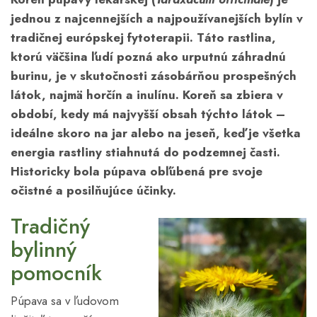
jednou z najcennejších a najpoužívanejších bylín v
tradičnej európskej fytoterapii. Táto rastlina,
ktorú väčšina ľudí pozná ako urputnú záhradnú
burinu, je v skutočnosti zásobárňou prospešných
látok, najmä horčín a inulínu. Koreň sa zbiera v
období, kedy má najvyšší obsah týchto látok –
ideálne skoro na jar alebo na jeseň, keď je všetka
energia rastliny stiahnutá do podzemnej časti.
Historicky bola púpava obľúbená pre svoje
očistné a posilňujúce účinky.
Tradičný
bylinný
pomocník
Púpava sa v ľudovom