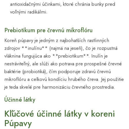
antioxidačnými účinkami, ktoré chránia bunky pred
voľnými radikálmi.
Prebiotikum pre črevnú mikroflóru
Koreň púpavy je jedným z najbohatších rastlinných
zdrojov **inulínu** (najmä na jeseň), čo je rozpustná
vláknina fungujúca ako **prebiotikum**. Inulín je
nestráviteľný, ale slúži ako potrava pre prospešné črevné
baktérie (probiotiká), čím podporuje zdravú črevnú
mikroflóru a celkovú kondíciu hrubého čreva. Jej použitie
je teda skvelé pre harmonizáciu črevného prostredia.
Účinné látky
Kľúčové účinné látky v koreni
Púpavy