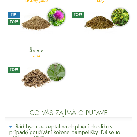
drvený plod
celý
TIP!
TOP!
TOP!
Šalvia
vňať
TOP!
CO VÁS ZAJÍMÁ O PÚPAVE
Rád bych se zeptal na doplnění draslíku v
případě používání kořene pampelišky. Dá se to