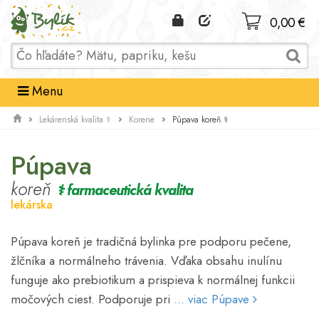
Domov
0,00 €
Menu
Púpava koreň ⚕
Lekárenská kvalita ⚕
Korene
Púpava
koreň
⚕ farmaceutická kvalita
lekárska
Púpava koreň je tradičná bylinka pre podporu pečene,
žlčníka a normálneho trávenia. Vďaka obsahu inulínu
funguje ako prebiotikum a prispieva k normálnej funkcii
močových ciest. Podporuje pri
... viac Púpave