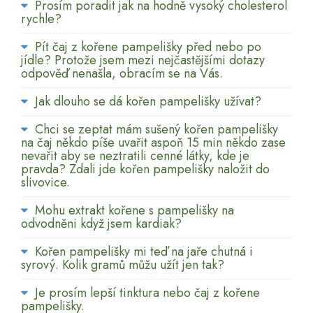
Prosím poradit jak na hodně vysoký cholesterol
rychle?
Pít čaj z kořene pampelišky před nebo po
jídle? Protože jsem mezi nejčastějšími dotazy
odpověď nenašla, obracím se na Vás.
Jak dlouho se dá kořen pampelišky užívat?
Chci se zeptat mám sušený kořen pampelišky
na čaj někdo píše uvařit aspoň 15 min někdo zase
nevařit aby se neztratili cenné látky, kde je
pravda? Zdali jde kořen pampelišky naložit do
slivovice.
Mohu extrakt kořene s pampelišky na
odvodněni když jsem kardiak?
Kořen pampelišky mi teď na jaře chutná i
syrový. Kolik gramů můžu užít jen tak?
Je prosím lepší tinktura nebo čaj z kořene
pampelišky.