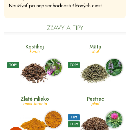
Neužívať pri nepriechodnosti žlčových ciest.
ZĽAVY A TIPY
Kostihoj
Mäta
koreň
vňať
TOP!
TOP!
Zlaté mlieko
Pestrec
zmes korenia
plod
TIP!
TOP!