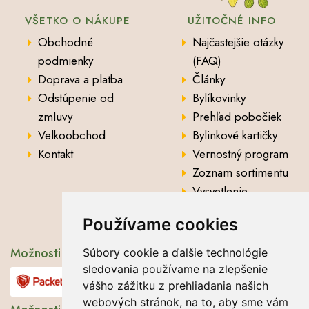
VŠETKO O NÁKUPE
UŽITOČNÉ INFO
Obchodné
Najčastejšie otázky
podmienky
(FAQ)
Doprava a platba
Články
Odstúpenie od
Bylíkovinky
zmluvy
Prehľad pobočiek
Velkoobchod
Bylinkové kartičky
Kontakt
Vernostný program
Zoznam sortimentu
Vysvetlenie
analytických údajov
Používame cookies
Možnosti dopravy
Súbory cookie a ďalšie technológie
sledovania používame na zlepšenie
vášho zážitku z prehliadania našich
webových stránok, na to, aby sme vám