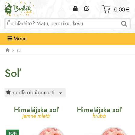
Domov
0,00 €
Menu
Soľ
Soľ
Toggle Dropdown
podľa obľúbenosti
Himalájska soľ
Himalájska soľ
jemne mletá
hrubá
TOP!