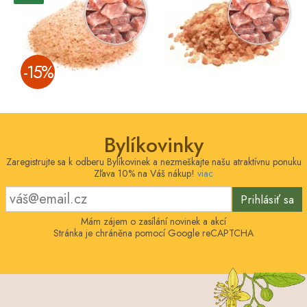
­-15%
Bylíkovinky
Zaregistrujte sa k odberu Bylíkovinek a nezmeškajte našu atraktívnu ponuku
Zľava 10% na Váš nákup!
viac
Prihlásiť sa
Mám zájem o zasílání novinek a akcí
Stránka je chráněna pomocí Google reCAPTCHA