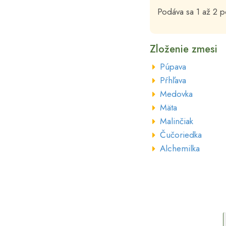
Podáva sa 1 až 2 p
Zloženie zmesi
Púpava
Pŕhľava
Medovka
Mäta
Malinčiak
Čučoriedka
Alchemilka