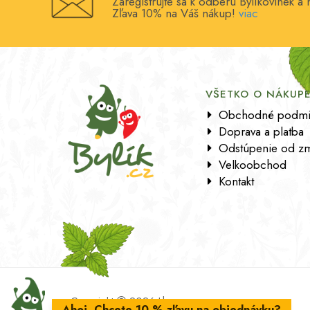
Zaregistrujte sa k odberu Bylíkovinek a
Zľava 10% na Váš nákup!
viac
VŠETKO O NÁKUP
Obchodné podmi
Doprava a platba
Odstúpenie od zm
Velkoobchod
Kontakt
Copyright
2026 Lbros s.r.o.
Ahoj. Chcete 10 % zľavu na objednávku?