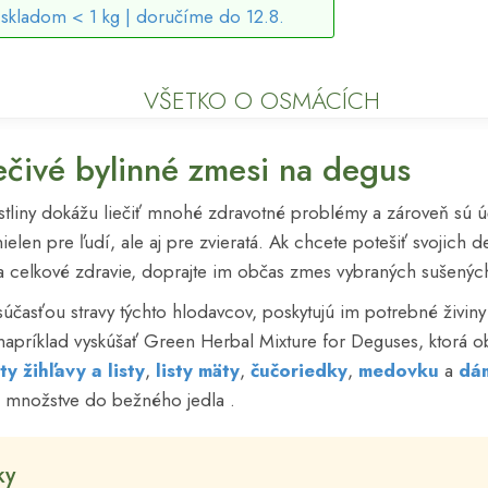
skladom < 1 kg |
doručíme do 12.8.
VŠETKO O OSMÁCÍCH
ečivé bylinné zmesi na degus
tliny dokážu liečiť mnohé zdravotné problémy a zároveň sú ú
ielen pre ľudí, ale aj pre zvieratá. Ak chcete potešiť svojich 
u a celkové zdravie, doprajte im občas zmes vybraných sušených
súčasťou stravy týchto hlodavcov, poskytujú im potrebné živiny
napríklad vyskúšať Green Herbal Mixture for Deguses, ktorá 
sty žihľavy a listy
,
listy mäty
,
čučoriedky
,
medovku
a
dám
 množstve do bežného jedla .
ky