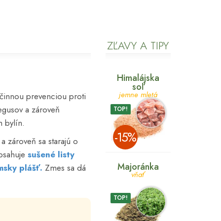
ZĽAVY A TIPY
Himalájska
soľ
jemne mletá
činnou prevenciou proti
degusov a zároveň
TOP!
 bylín.
­-15%
 a zároveň sa starajú o
obsahuje
sušené listy
Majoránka
sky plášť.
Zmes sa dá
vňať
TOP!