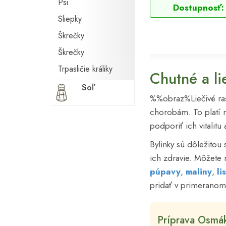
Psi
Dostupnosť:
Sliepky
Škrečky
Škrečky
Trpasličie králiky
Chutné a li
Soľ
%%obraz%Liečivé ras
chorobám. To platí n
podporiť ich vitalit
Bylinky sú dôležitou 
ich zdravie. Môžete 
púpavy
,
maliny
,
li
pridať v primeranom
Príprava Osmá