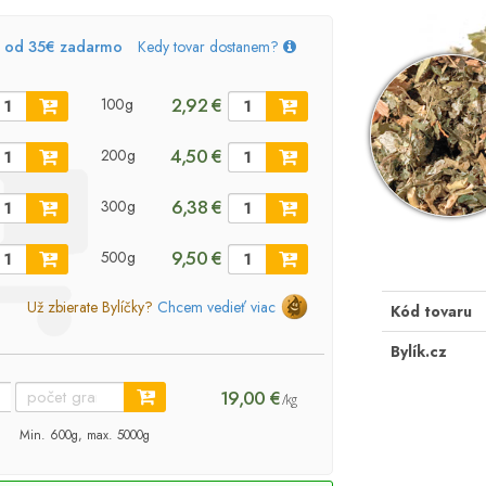
, od 35€ zadarmo
Kedy tovar dostanem?
2,92 €
100g
4,50 €
200g
6,38 €
300g
9,50 €
500g
Už zbierate Bylíčky?
Chcem vedieť viac
Kód tovaru
Bylík.cz
19,00 €
/kg
Min. 600g, max. 5000g