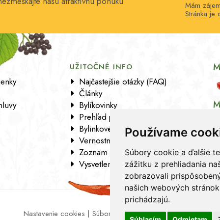
 nezmeškajte našu atraktívnu ponuku
Mám zájem 
Stránka j
M
E
UŽITOČNÉ INFO
enky
Najčastejšie otázky (FAQ)
Články
M
luvy
Bylíkovinky
Prehľad pobočiek
Bylinkové kartičky
Používame cook
Vernostný program
Zoznam sortimentu
Súbory cookie a ďalšie t
Vysvetlenie analytických údajov
zážitku z prehliadania n
zobrazovali prispôsobený
našich webových stránok 
prichádzajú.
Nastavenie cookies
|
Súbory cookie
|
Zásady ochrany osobn
Súhlasím
Odmietam