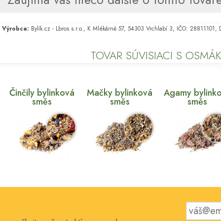
Výrobca:
Bylík.cz - Lbros s.r.o., K Mlékárně 57, 54303 Vrchlabí 3, IČO: 28811101
TOVAR SÚVISIACI S OSMÁK
Činčily bylinková
Mačky bylinková
Agamy bylink
směs
směs
směs