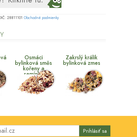
, DIČ: 28811101
Obchodné podmienky
Y
ová
Osmáci
Zakrslý králik
bylinková směs
bylinková zmes
kořeny a
semínka
Prihlásiť sa