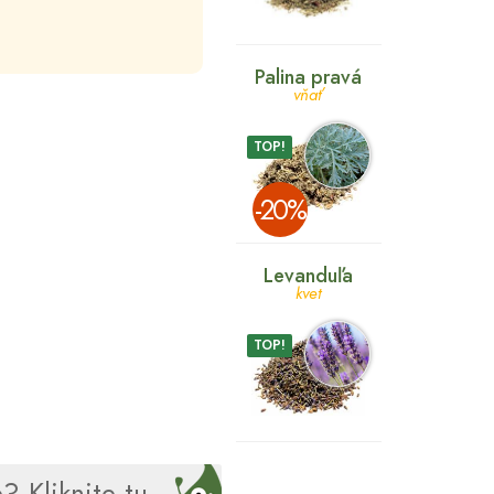
Palina pravá
vňať
TOP!
­-20%
Levanduľa
kvet
TOP!
? Kliknite tu.