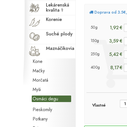
Lekárenská
kvalita ⚕
Doprava od 3.5€
Korenie
1,92 €
50g
Agamy
Suché plody
3,59 €
150g
Činčily
Maznáčikovia
Fretky
5,42 €
250g
Kone
8,17 €
400g
Mačky
Morčatá
Myši
Osmáci degu
Vlastné
Pieskomily
Potkany