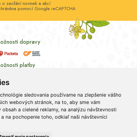
o zasílání novinek a akcí
e chráněna pomocí Google reCAPTCHA
ožnosti dopravy
ožnosti platby
ies
echnológie sledovania používame na zlepšenie vášho
ašich webových stránok, na to, aby sme vám
 obsah a cielené reklamy, na analýzu návštevnosti
a na pochopenie toho, odkiaľ naši návštevníci
ých údajov
|
Súhlas so spracúvaním osobných údajov
Zmeniť moje nastavenia