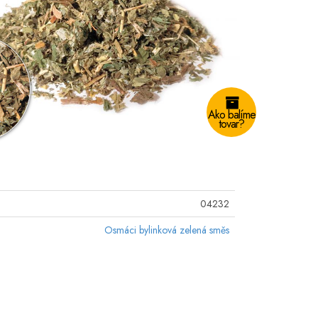
Ako balíme
tovar?
04232
Osmáci bylinková zelená směs