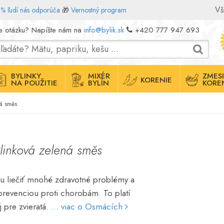
Vš
% ľudí nás odporúča
🎁
Vernostný program
e otázku? Napíšte nám na
info@bylik.sk
+420 777 947 693
BYLINKY
MIXÉR
ZMESI
KORENIE
NA POUŽITIE
BYLÍN
KORE
ná směs
linková zelená směs
ážu liečiť mnohé zdravotné problémy a
prevenciou proti chorobám. To platí
j pre zvieratá.
... viac o Osmácích