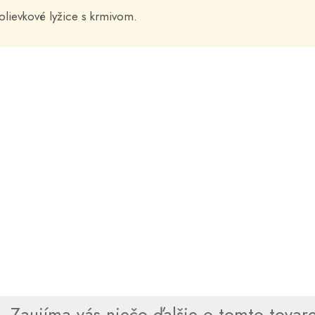
olievkové lyžice s krmivom.
Zaujíma vás niečo ďalšie o tomto tovare