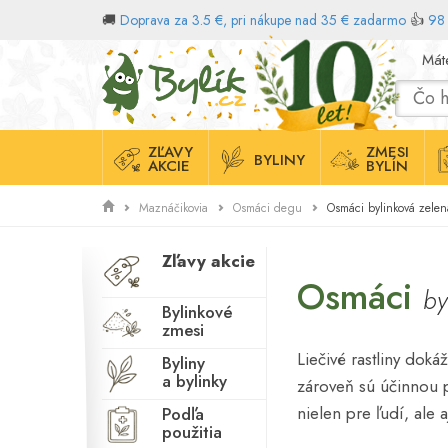
🚚
Doprava za 3.5 €, pri nákupe nad 35 € zadarmo
👍
98 
Domov
Mát
ZĽAVY
ZMESI
BYLINY
AKCIE
BYLÍN
Osmáci bylinková zele
Maznáčikovia
Osmáci degu
Zľavy akcie
Osmáci
by
Bylinkové
zmesi
Liečivé rastliny dok
Byliny
a bylinky
zároveň sú účinnou 
nielen pre ľudí, ale a
Podľa
použitia