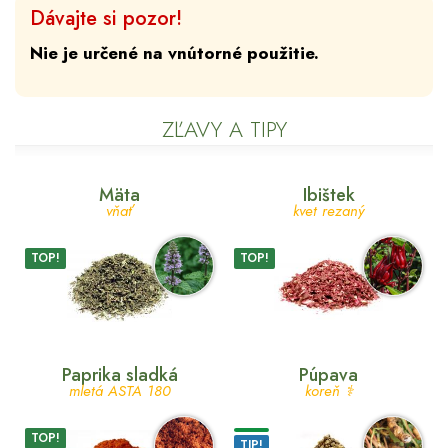
Dávajte si pozor!
Nie je určené na vnútorné použitie.
ZĽAVY A TIPY
Mäta
Ibištek
vňať
kvet rezaný
TOP!
TOP!
Paprika sladká
Púpava
mletá ASTA 180
koreň ⚕
TOP!
TIP!