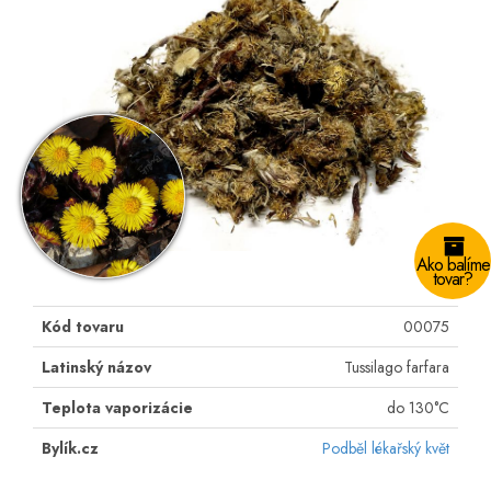
Ako balíme
tovar?
Kód tovaru
00075
Latinský názov
Tussilago farfara
Teplota vaporizácie
do 130°C
Bylík.cz
Podběl lékařský květ