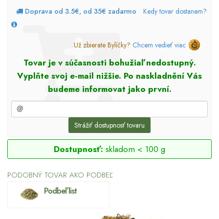
Doprava od 3.5€, od 35€ zadarmo
Kedy tovar dostanem?
Už zbierate Bylíčky?
Chcem vedieť viac
Tovar je v súčasnosti bohužiaľ nedostupný.
Vyplňte svoj e-mail nižšie. Po naskladnění Vás
budeme informovat jako první.
Strážiť dostupnosť tovaru
Dostupnosť:
skladom < 100 g
PODOBNÝ TOVAR AKO PODBEĽ
Podbeľ list