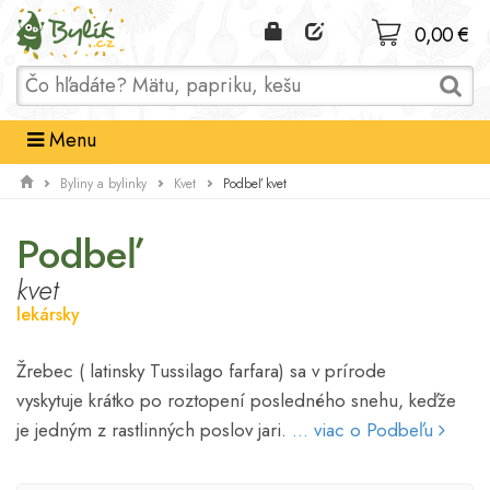
Domov
0,00 €
Menu
Podbeľ kvet
Byliny a bylinky
Kvet
Podbeľ
kvet
lekársky
Žrebec ( latinsky Tussilago farfara) sa v prírode
vyskytuje krátko po roztopení posledného snehu, keďže
je jedným z rastlinných poslov jari.
... viac o Podbeľu