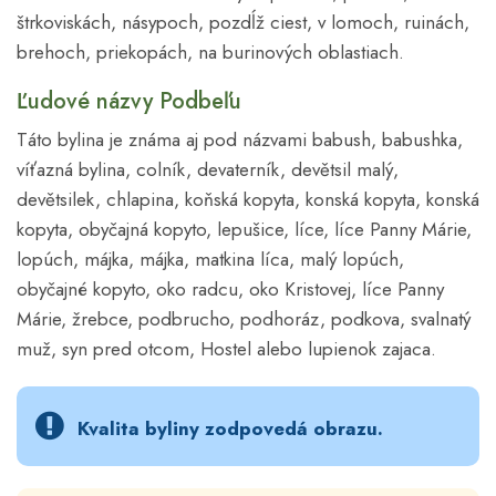
štrkoviskách, násypoch, pozdĺž ciest, v lomoch, ruinách,
brehoch, priekopách, na burinových oblastiach.
Ľudové názvy Podbeľu
Táto bylina je známa aj pod názvami babush, babushka,
víťazná bylina, colník, devaterník, devětsil malý,
devětsilek, chlapina, koňská kopyta, konská kopyta, konská
kopyta, obyčajná kopyto, lepušice, líce, líce Panny Márie,
lopúch, májka, májka, matkina líca, malý lopúch,
obyčajné kopyto, oko radcu, oko Kristovej, líce Panny
Márie, žrebce, podbrucho, podhoráz, podkova, svalnatý
muž, syn pred otcom, Hostel alebo lupienok zajaca.
Kvalita byliny zodpovedá obrazu.