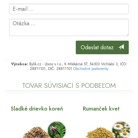
Odeslat dotaz
Výrobca:
Bylík.cz - Lbros s.r.o., K Mlékárně 57, 54303 Vrchlabí 3, IČO:
28811101, DIČ: 28811101
Obchodné podmienky
TOVAR SÚVISIACI S PODBEĽOM
Sladké drievko koreň
Rumanček kvet