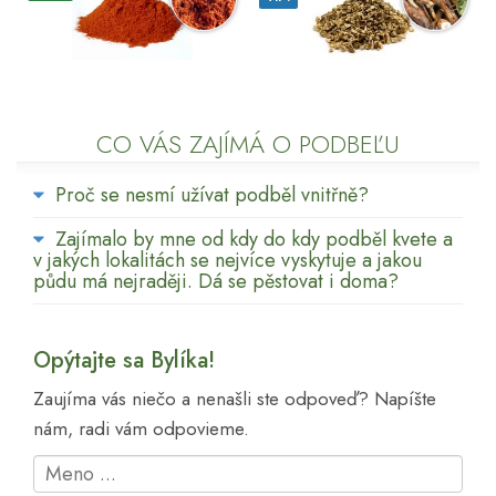
CO VÁS ZAJÍMÁ O PODBEĽU
Proč se nesmí užívat podběl vnitřně?
Zajímalo by mne od kdy do kdy podběl kvete a
v jakých lokalitách se nejvíce vyskytuje a jakou
půdu má nejraději. Dá se pěstovat i doma?
Opýtajte sa Bylíka!
Zaujíma vás niečo a nenašli ste odpoveď? Napíšte
nám, radi vám odpovieme.