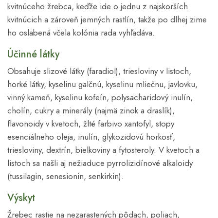
kvitnúceho žrebca, keďže ide o jednu z najskorších
kvitnúcich a zároveň jemných rastlín, takže po dlhej zime
ho oslabená včela kolónia rada vyhľadáva.
Účinné látky
Obsahuje slizové látky (faradiol), triesloviny v listoch,
horké látky, kyselinu galčnú, kyselinu mliečnu, javlovku,
vinný kameň, kyselinu kofeín, polysacharidový inulín,
cholín, cukry a minerály (najmä zinok a draslík),
flavonoidy v kvetoch, žlté farbivo xantofyl, stopy
esenciálneho oleja, inulín, glykozidovú horkosť,
triesloviny, dextrín, bielkoviny a fytosteroly. V kvetoch a
listoch sa našli aj nežiaduce pyrrolizidínové alkaloidy
(tussilagin, senesionin, senkirkin).
Výskyt
Žrebec rastie na nezarastených pôdach, poliach,