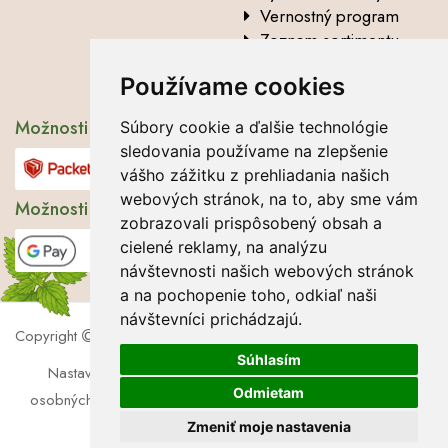
Vernostný program
Zoznam sortimentu
Vysvetlenie analytických
Používame cookies
údajov
Možnosti dopravy
Súbory cookie a ďalšie technológie
sledovania používame na zlepšenie
vášho zážitku z prehliadania našich
webových stránok, na to, aby sme vám
Možnosti platby
zobrazovali prispôsobený obsah a
cielené reklamy, na analýzu
návštevnosti našich webových stránok
a na pochopenie toho, odkiaľ naši
návštevníci prichádzajú.
Copyright
2026 Lbros s.r.o.
Súhlasím
Nastavenie cookies
|
Súbory cookie
|
Zásady ochrany
Odmietam
osobných údajov
|
Súhlas so spracúvaním osobných údajov
Zmeniť moje nastavenia