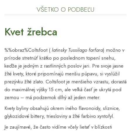
VŠETKO O PODBEĽU
Kvet žrebca
%%obraz%Coltsfoot (
latinsky Tussilago farfara
) možno v
prírode stretnúť krátko po poslednom topení snehu,
keďže je jedným z rastlinných poslov jari. Pre svoje jasne
žlté kvety, ktoré pripomínajú menšiu púpavu, si vyslúžil
prezývku žlté zlato. Coltsfoot je menšieho vzrastu, dorastá
do maximálnej výšky 15 cm, ale veľká časť je ukrytá pod
zemou – má podzemok dlhý až jeden meter.
Kvety byliny obsahujú okrem iného flavonoidy, sliznice,
glykozidové bittery, triesloviny a žlté farbivo xyntofyl.
Je zaujímavé, že často vidíme včely lietať v blízkosti