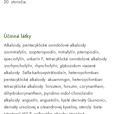
20. storočia.
Účinné látky
Alkaloidy, pentacyklické oxindolové alkaloidy:
izomitrafylín, izopteropodín, mitrafylín, pteropodín,
speciofylín, unkarín F, tetracyklické oxindolové alkaloidy:
izorhynchofylín, rhynchofylín, glykozidom viazané
alkaloidy: 5alfa-karboxystriktodisín, heteroyohimban
pentacyklické alkaloidy: akuammigin, heteroyohimban
tetracyklické alkaloidy: hirsutein, hirsutin, corynanthein,
dihydrokorynanthein, pyridino-indol-chinolizidín
alkaloidy: angustín, angustolín, kyslé deriviáty Quinovici,
deriváty ursolovej a oleandrovej kyseliny, steroly: beta-
sitosterol (60 % celkového obsahu sterolov),