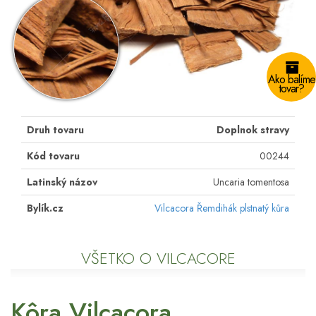
Ako balíme
tovar?
Druh tovaru
Doplnok stravy
Kód tovaru
00244
Latinský názov
Uncaria tomentosa
Bylík.cz
Vilcacora Řemdihák plstnatý kůra
VŠETKO O VILCACORE
Kôra Vilcacora