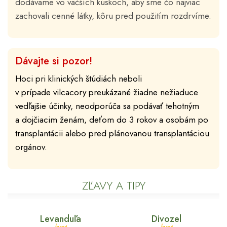
dodávame vo väčších kúskoch, aby sme čo najviac
zachovali cenné látky, kôru pred použitím rozdrvíme.
Dávajte si pozor!
Hoci pri klinických štúdiách neboli
v prípade vilcacory preukázané žiadne nežiaduce
vedľajšie účinky, neodporúča sa podávať tehotným
a dojčiacim ženám, deťom do 3 rokov a osobám po
transplantácii alebo pred plánovanou transplantáciou
orgánov.
ZĽAVY A TIPY
Levanduľa
Divozel
kvet
kvet