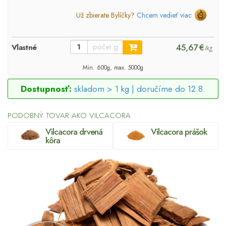
Už zbierate Bylíčky?
Chcem vedieť viac
45,67 €
Vlastné
/kg
Min. 600g, max. 5000g
Dostupnosť:
skladom > 1 kg |
doručíme do 12.8.
PODOBNÝ TOVAR AKO VILCACORA
Vilcacora drvená
Vilcacora prášok
kôra