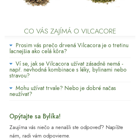
CO VÁS ZAJÍMÁ O VILCACORE
Prosim vás prečo drvená Vilcacora je o tretinu
lacnejšia ako celá kôra?
Ví se, jak se Vilcacora užívat zásadně nemá -
např. nevhodná kombinace s léky, bylinami nebo
stravou?
Mohu užívat trvale? Nebo je dobré načas
neužívat?
Opýtajte sa Bylíka!
Zaujíma vás niečo a nenašli ste odpoveď? Napíšte
nám, radi vám odpovieme.