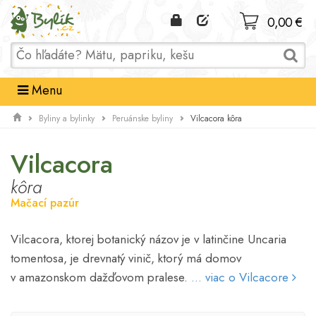
Domov
0,00 €
Menu
Vilcacora kôra
Byliny a bylinky
Peruánske byliny
Vilcacora
kôra
Mačací pazúr
Vilcacora, ktorej botanický názov je v latinčine Uncaria
tomentosa, je drevnatý vinič, ktorý má domov
v amazonskom dažďovom pralese.
... viac o Vilcacore