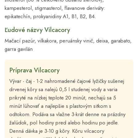
kampesterol, stigmasterol, flavanove deriváty:
epikatechín, prokyanidiny A1, B1, B2, B4.
Ľudové názvy Vilcacory
Mačací pazúr, vilkakora, peruánsky vinič, deixa, garabato,
garra gavilán
Príprava Vilcacory
Vývar - čaj - 1-2 nahromadené čajové lyžičky sušenej
drvenej kôry sa nalejú 0,5 l studenej vody a varia
prikryté na nízkej teplote 20 minút, nechajú sa 5
minút lúhovať a najlepšie s plastovým sitkom s
odtokom. Podáva sa vlažne 3-krát denne na prázdny
žalúdok, pol hodiny pred alebo hodinu po jedle.
Denná dávka je 3-10 g kôry. Kôru vilcacory