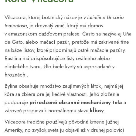
Vilcacora, ktorej botanický názov je
v latinčine Uncaria
tomentosa
, je drevnatý vinič, ktorý má domov
v amazonskom dažďovom pralese. Často sa nazýva aj Uňa
de Gato, alebo mačací pazúr, pretože má zakrivené tŕne
na báze listov, ktoré pripomínajú ostré mačacie pazúry.
Rastlina má prispôsobujúce listy oválneho alebo
eliptického tvaru, žlto-biele kvety sú usporiadané v
hroznách .
Bylina obsahuje množstvo zaujímavých látok, najmä jej
kôra sa zbiera pre jej liečivé vlastnosti. Jeho zloženie
podporuje
prirodzené obranné mechanizmy tela
a
zároveň prispieva k normálnemu stavu
kĺbov
.
Vilcacora tradične používajú pôvodné kmene Južnej
Ameriky, no zvyšok sveta ju objavil až v druhej polovici