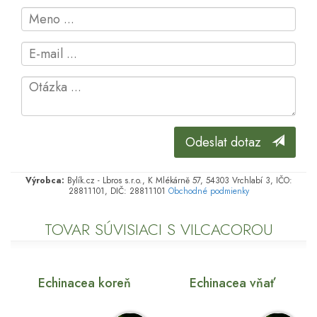
Odeslat dotaz
Výrobca:
Bylík.cz - Lbros s.r.o., K Mlékárně 57, 54303 Vrchlabí 3, IČO:
28811101, DIČ: 28811101
Obchodné podmienky
TOVAR SÚVISIACI S VILCACOROU
Echinacea koreň
Echinacea vňať