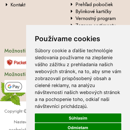
Prehľad pobočiek
Kontakt
Bylinkové kartičky
Vernostný program
Zoznam sortimentu
Vysvetlenie analytických
Používame cookies
údajov
Možnosti dopravy
Súbory cookie a ďalšie technológie
sledovania používame na zlepšenie
vášho zážitku z prehliadania našich
webových stránok, na to, aby sme vám
Možnosti platby
zobrazovali prispôsobený obsah a
cielené reklamy, na analýzu
návštevnosti našich webových stránok
a na pochopenie toho, odkiaľ naši
návštevníci prichádzajú.
Copyright
2026 Lbros s.r.o.
Súhlasím
Nastavenie cookies
|
Súbory cookie
|
Zásady ochrany
Odmietam
osobných údajov
|
Súhlas so spracúvaním osobných údajov