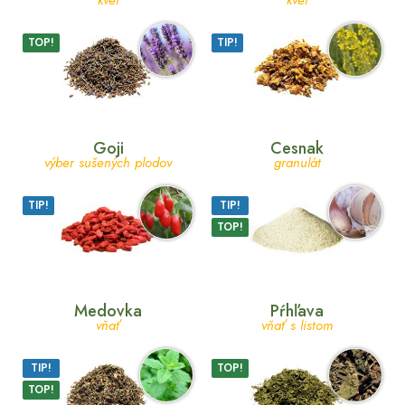
TOP!
TIP!
Goji
Cesnak
výber sušených plodov
granulát
TIP!
TIP!
TOP!
Medovka
Pŕhľava
vňať
vňať s listom
TIP!
TOP!
TOP!