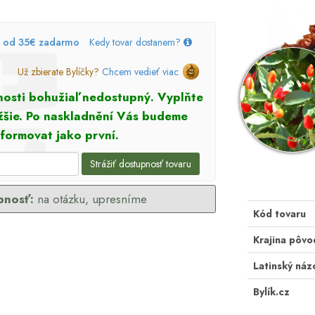
, od 35€ zadarmo
Kedy tovar dostanem?
Už zbierate Bylíčky?
Chcem vedieť viac
snosti bohužiaľ nedostupný. Vyplňte
ižšie. Po naskladnění Vás budeme
nformovat jako první.
Strážiť dostupnosť tovaru
pnosť:
na otázku, upresníme
Kód tovaru
Krajina pôvo
Latinský náz
Bylík.cz