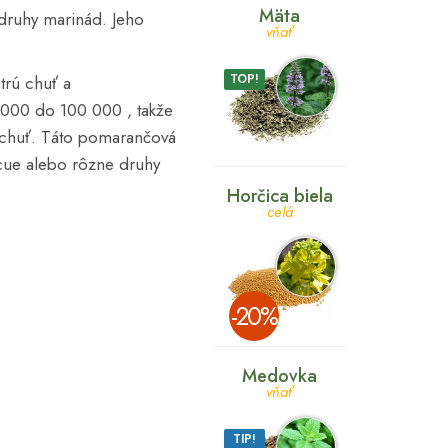
Mäta
druhy marinád. Jeho
vňať
TOP!
trú chuť a
0 000 do 100 000 , takže
ú chuť. Táto pomarančová
ecue alebo rôzne druhy
Horčica biela
celá
­-20%
Medovka
vňať
TIP!