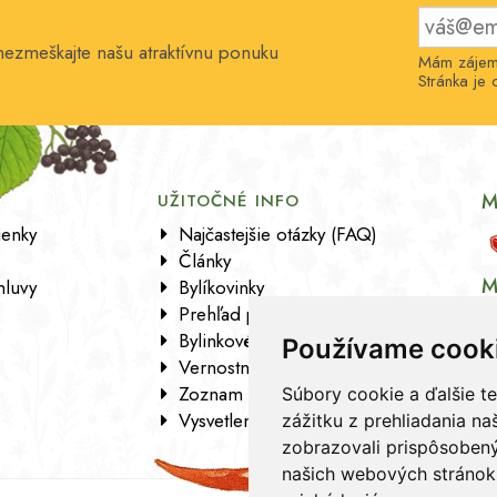
 nezmeškajte našu atraktívnu ponuku
Mám zájem 
Stránka j
M
E
UŽITOČNÉ INFO
enky
Najčastejšie otázky (FAQ)
Články
M
luvy
Bylíkovinky
Prehľad pobočiek
Bylinkové kartičky
Používame cook
Vernostný program
Zoznam sortimentu
Súbory cookie a ďalšie t
Vysvetlenie analytických údajov
zážitku z prehliadania n
zobrazovali prispôsobený
našich webových stránok 