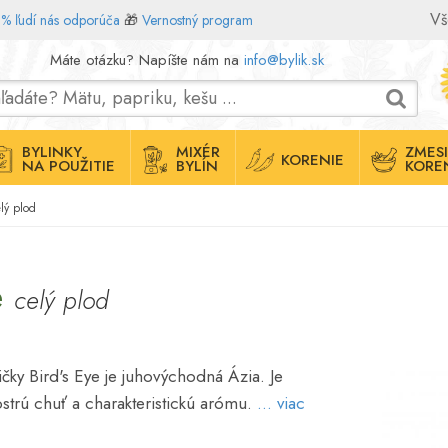
Vš
% ľudí nás odporúča
🎁
Vernostný program
Máte otázku? Napíšte nám na
info@bylik.sk
BYLINKY
MIXÉR
ZMESI
KORENIE
NA POUŽITIE
BYLÍN
KORE
elý plod
e
celý plod
čky Bird's Eye je juhovýchodná Ázia. Je
strú chuť a charakteristickú arómu.
... viac