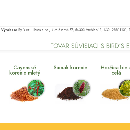
Výrobca:
Bylík.cz - Lbros s.r.o., K Mlékárně 57, 54303 Vrchlabí 3, IČO: 28811101
TOVAR SÚVISIACI S BIRD'S 
Cayenské
Sumak korenie
Horčica biel
korenie mletý
celá