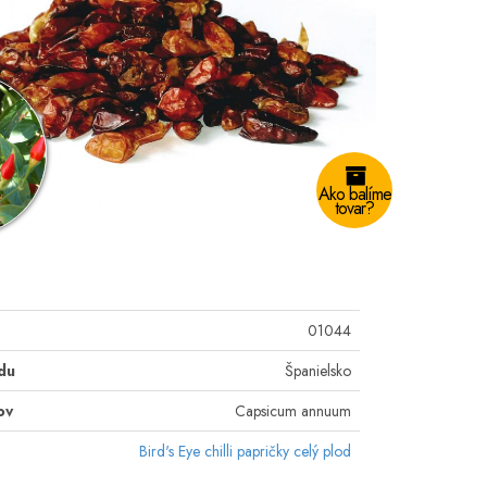
Ako balíme
tovar?
01044
du
Španielsko
ov
Capsicum annuum
Bird's Eye chilli papričky celý plod