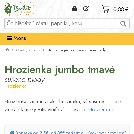
Domov
0,00 €
Menu
Hrozienka jumbo tmavé sušené plody
Oriešky a plody
Hrozienka jumbo tmavé
sušené plody
Hrozienka
Hrozienka, známe aj ako hrozienka, sú sušené bobule
viniča ( latinsky Vitis vinifera).
... viac o Hrozienka
Doprava od 3.5€, od 35€ zadarmo
Kedy tovar dostanem?