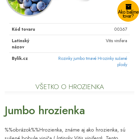
Ako balíme
tovar?
Kód tovaru
00367
Latinský
Vitis vinifera
názov
Bylík.cz
Rozinky jumbo tmavé Hrozinky sušené
plody
VŠETKO O HROZIENKA
Jumbo hrozienka
%%obrázok%%Hrozienka, známe aj ako hrozienka, sú
sušené bobule viniča (
latinsky Vitis vinifera
). Tento