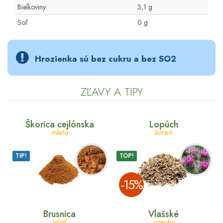
Bielkoviny:
3,1 g
Soľ:
0 g
Hrozienka sú bez cukru a bez SO2
ZĽAVY A TIPY
Škorica cejlónska
Lopúch
mletá
koreň
TIP!
TOP!
­-15%
Brusnica
Vlašské
vňať
orechy