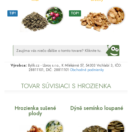
TIP!
TOP!
Zaujíma vás niečo ďalšie o tomto tovare? Kliknite tu.
Výrobca:
Bylík.cz - Lbros s.r.o., K Mlékárně 57, 54303 Vrchlabí 3, IČO:
28811101, DIČ: 28811101
Obchodné podmienky
TOVAR SÚVISIACI S HROZIENKA
Hrozienka sušené
Dýně semínko loupané
plody