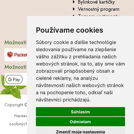
Bylinkové kartičky
Vernostný program
Zoznam sortimentu
Vysvetlenie analytických
Používame cookies
údajov
Možnosti dopravy
Súbory cookie a ďalšie technológie
sledovania používame na zlepšenie
vášho zážitku z prehliadania našich
webových stránok, na to, aby sme vám
Možnosti platby
zobrazovali prispôsobený obsah a
cielené reklamy, na analýzu
návštevnosti našich webových stránok
a na pochopenie toho, odkiaľ naši
návštevníci prichádzajú.
Copyright
2026 Lbros s.r.o.
Súhlasím
Nastavenie cookies
|
Súbory cookie
|
Zásady ochrany
Odmietam
osobných údajov
|
Súhlas so spracúvaním osobných údajov
Zmeniť moje nastavenia