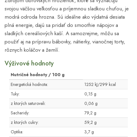
Zdrojom obrovských hrozienok, ktoré sa vyznačujú
svojou väčšou veľkosťou a príjemnou sladkou chuťou, je
modrá odroda hrozna. Sú ideálne ako výdatná desiata
plná energie, dajú sa pridať do smoothie nápojov a
sladkých cereáliových kaší. A samozrejme, môžu sa
použiť aj na prípravu bábovky, nátierky, vianočnej torty,
rôznych koláčov a žemlí.
Výživové hodnoty
Nutričné hodnoty / 100 g
Energetická hodnota:
1252 kJ/299 kcal
Tuky:
0,15 g
z ktorých saturovali:
0,06 g
Sacharidy:
79,2 g
z ktorých cukry:
59,2 g
Optika:
3,7 g