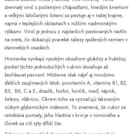
drevnatý vinič s početnými chápadlami, hnedým kmeňom
a veľkými laločanými listami sa pestuje aj v našej krajine,
najmä v teplejších oblastiach s nižšími nadmorskými
výškami. Vinič je jednou z najstarších pestovaných rastlín
na svete, čo dokazujú praveké nálezy spálených semien v
starovekých osadách.
Hrozienka vynikajú vysokým obsahom glukózy a fruktózy,
podiel týchto jednoduchých cukrov dosahuje až
šesťdesiat percent. Môžeme však nájsť aj množstvo
ďalších zaujímavých látok: provitamín A, vitamíny B1, B2,
B3, B6, C a E, draslík, fosfor, horčík, meď, vápnik,
železo, vlákninu. Okrem toho sa vyznačujú takzvaným
nízkym glykemickým indexom. To znamená, že cukor sa
vstrebáva pomaly, jeho hladina v krvi je v rovnováhe a
človek sa cíti sýty dlhší čas.