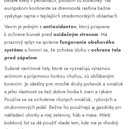
belavé kvety v periantách, plodom sú kôstkovky. Na
európskom kontinente sa drevinovitá rastlina bežne
vyskytuje najmä v teplejších stredomorských oblastiach.
Vavrin je jedným z
antioxidantov
, ktorý prispieva
k ochrane buniek pred
oxidačným stresom
. Má
priaznivý vplyv na správne
fungovanie obehového
systému
a hovorí sa, že zohráva úlohu v
ochrane tela
pred zápalom
.
Sušené vavrínové listy, ktoré sa vyznačujú výraznou
arómom a príjemnou horkou chuťou, sú obľúbeným
korením. Je ideálny pre mnohé druhy polievok a omáčok
a jeho vlastnosti sa tiež dobre hodia k zveri a rybám.
Používa sa na ochutenie rôznych omáčok, ryžových a
strukovinových jedál. Bežne ho používajú aj gazdinky pri
nakladaní uhorky a inej zeleniny, húb a mäsa. Mletý
bobkový list sa dá použiť všade tam, kde nie je vhodný