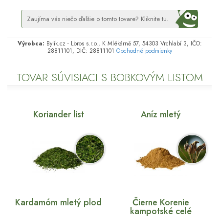
Zaujíma vás niečo ďalšie o tomto tovare? Kliknite tu.
Výrobca:
Bylík.cz - Lbros s.r.o., K Mlékárně 57, 54303 Vrchlabí 3, IČO:
28811101, DIČ: 28811101
Obchodné podmienky
TOVAR SÚVISIACI S BOBKOVÝM LISTOM
Koriander list
Aníz mletý
Kardamóm mletý plod
Čierne Korenie
kampotské celé