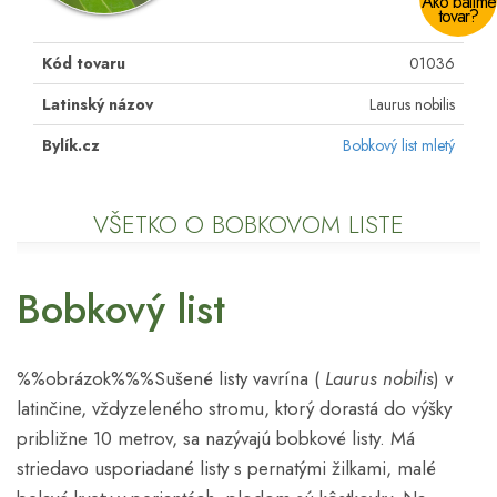
Ako balíme
tovar?
Kód tovaru
01036
Latinský názov
Laurus nobilis
Bylík.cz
Bobkový list mletý
VŠETKO O BOBKOVOM LISTE
Bobkový list
%%obrázok%%%Sušené listy vavrína (
Laurus nobilis
) v
latinčine, vždyzeleného stromu, ktorý dorastá do výšky
približne 10 metrov, sa nazývajú bobkové listy. Má
striedavo usporiadané listy s pernatými žilkami, malé