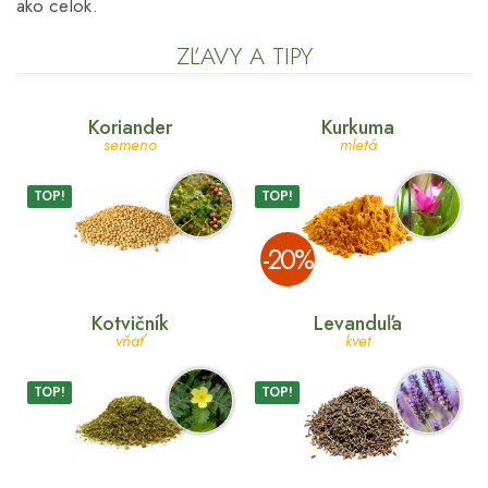
ako celok.
ZĽAVY A TIPY
Koriander
Kurkuma
semeno
mletá
TOP!
TOP!
­-20%
Kotvičník
Levanduľa
vňať
kvet
TOP!
TOP!