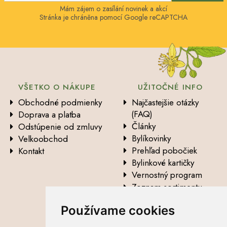
Mám zájem o zasílání novinek a akcí
Stránka je chráněna pomocí Google reCAPTCHA
VŠETKO O NÁKUPE
UŽITOČNÉ INFO
Obchodné podmienky
Najčastejšie otázky
(FAQ)
Doprava a platba
Články
Odstúpenie od zmluvy
Bylíkovinky
Velkoobchod
Prehľad pobočiek
Kontakt
Bylinkové kartičky
Vernostný program
Zoznam sortimentu
Vysvetlenie analytických
Používame cookies
údajov