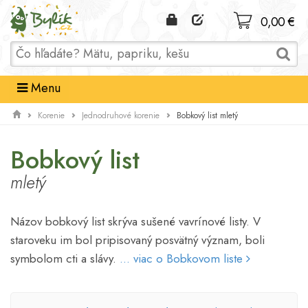
Domov
0,00 €
Menu
Bobkový list mletý
Korenie
Jednodruhové korenie
Bobkový list
mletý
Názov bobkový list skrýva sušené vavrínové listy. V
staroveku im bol pripisovaný posvätný význam, boli
symbolom cti a slávy.
... viac o Bobkovom liste