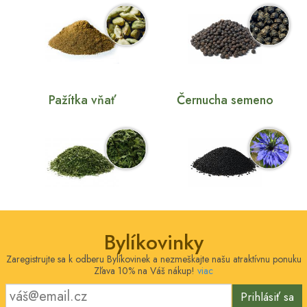
Pažítka vňať
Černucha semeno
Bylíkovinky
Zaregistrujte sa k odberu Bylíkovinek a nezmeškajte našu atraktívnu ponuku
Zľava 10% na Váš nákup!
viac
Prihlásiť sa