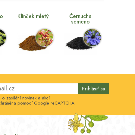
no
Klinček mletý
Černucha
semeno
Prihlásiť sa
o zasílání novinek a akcí
e chráněna pomocí Google reCAPTCHA