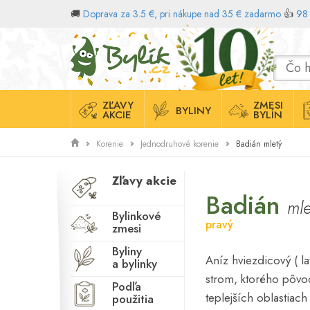
🚚
Doprava za 3.5 €, pri nákupe nad 35 € zadarmo
👍
98 
Domov
ZĽAVY
ZMESI
BYLINY
AKCIE
BYLÍN
Badián mletý
Korenie
Jednodruhové korenie
Zľavy akcie
Badián
mle
Bylinkové
pravý
zmesi
Byliny
Aníz hviezdicový ( la
a bylinky
strom, ktorého pôvo
Podľa
teplejších oblastiac
použitia