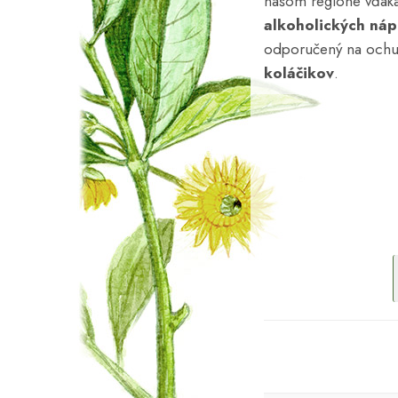
našom regióne vďaka 
alkoholických náp
odporučený na och
koláčikov
.