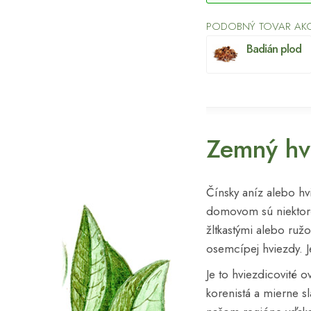
PODOBNÝ TOVAR AK
Badián plod
Zemný hv
Čínsky aníz alebo hv
domovom sú niektoré t
žltkastými alebo ruž
osemcípej hviezdy. Je
Je to hviezdicovité 
korenistá a mierne sl