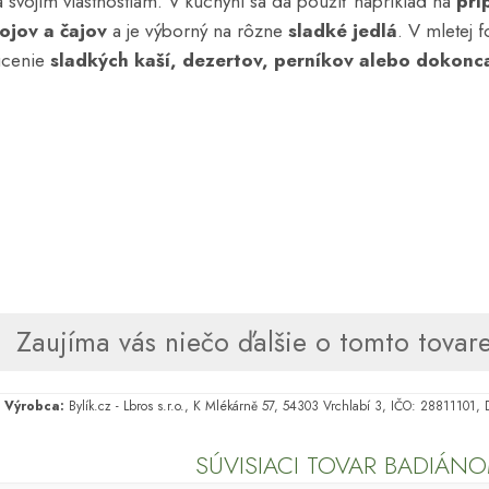
svojim vlastnostiam. V kuchyni sa dá použiť napríklad na
prí
ojov a čajov
a je výborný na rôzne
sladké jedlá
. V mletej
ucenie
sladkých kaší, dezertov, perníkov alebo dokonc
Zaujíma vás niečo ďalšie o tomto tovare
Výrobca:
Bylík.cz - Lbros s.r.o., K Mlékárně 57, 54303 Vrchlabí 3, IČO: 28811101
SÚVISIACI TOVAR BADIÁN