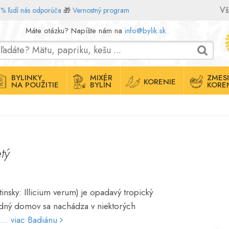
Vš
% ľudí nás odporúča
🎁
Vernostný program
Máte otázku? Napíšte nám na
info@bylik.sk
BYLINKY
MIXÉR
ZMESI
KORENIE
NA POUŽITIE
BYLÍN
KORE
tý
tinsky: Illicium verum) je opadavý tropický
dný domov sa nachádza v niektorých
h
... viac Badiánu