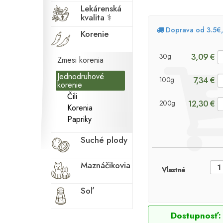
Lekárenská
kvalita ⚕
Doprava od 3.5€
Korenie
3,09 €
30g
Zmesi korenia
Jednodruhové
7,34 €
100g
korenie
Čili
12,30 €
200g
Korenia
Papriky
Suché plody
Maznáčikovia
Vlastné
Soľ
Dostupnosť: