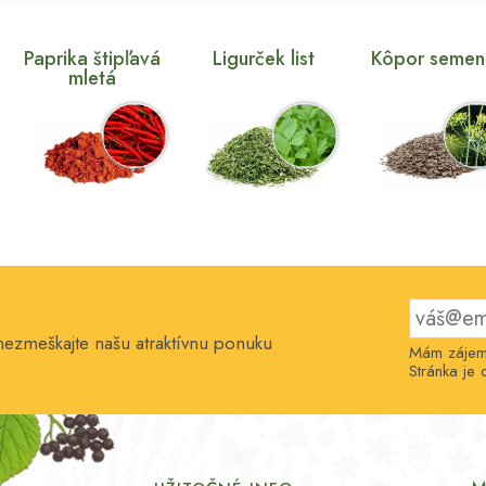
Paprika štipľavá
Ligurček list
Kôpor seme
mletá
 nezmeškajte našu atraktívnu ponuku
Mám zájem 
Stránka j