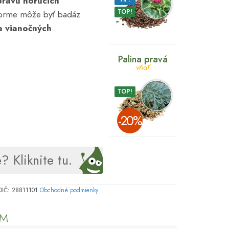
pravu horúcich
TOP!
 forme môže byť badáz
a vianočných
Palina pravá
vňať
TOP!
­-20%
? Kliknite tu.
, DIČ: 28811101
Obchodné podmienky
OM