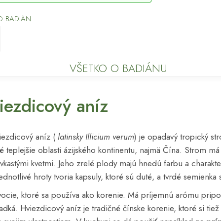
O BADIÁN
VŠETKO O BADIÁNU
iezdicový aníz
iezdicový aníz (
latinsky Illicium verum
) je opadavý tropický s
eplejšie oblasti ázijského kontinentu, najmä Čína. Strom má ko
ovkastými kvetmi. Jeho zrelé plody majú hnedú farbu a charakte
dnotlivé hroty tvoria kapsuly, ktoré sú duté, a tvrdé semienka s
ovocie, ktoré sa používa ako korenie. Má príjemnú arómu pripo
adká. Hviezdicový aníz je tradičné čínske korenie, ktoré si tiež