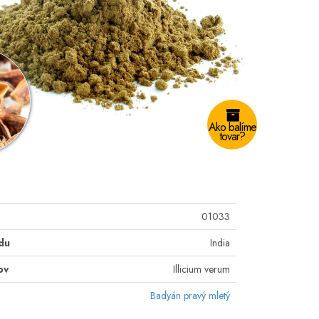
Ako balíme
tovar?
01033
du
India
ov
Illicium verum
Badyán pravý mletý