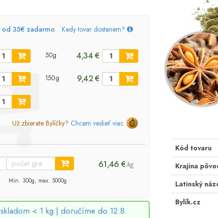
, od 35€ zadarmo
Kedy tovar dostanem?
4,34 €
50g
9,42 €
150g
Už zbierate Bylíčky?
Chcem vedieť viac
Kód tovaru
61,46 €
/kg
Krajina pôvo
Min. 300g, max. 5000g
Latinský náz
Bylík.cz
skladom < 1 kg |
doručíme do 12.8.