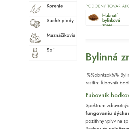
Korenie
Obehová sústava
PODOBNÝ TOVAR AKO 
Hubnutí
Obličky
bylinková
Suché plody
Obranyschopnosť
zmes
Oči / zrak
Maznáčikovia
Odvodnenie
Soľ
Bylinná z
Osvieženie
Oxidatívny stres
Pamäť
%%obrázok%% Bylinná
Pečeň
rastlín: ľubovník bod
Plodnost
Ľubovník bodko
Plynatosť
Spektrum zdravotnýc
Pohlavné zdravie
fungovaniu dýcha
žien
pozitívny vplyv na s
Prečistenie
Podporuje
vylučov