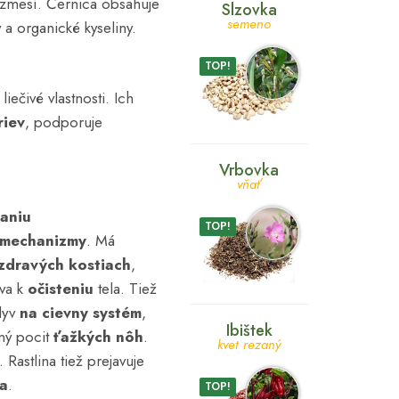
 zmesí. Černica obsahuje
Slzovka
semeno
y a organické kyseliny.
TOP!
iečivé vlastnosti. Ich
riev
, podporuje
Vrbovka
vňať
aniu
TOP!
 mechanizmy
. Má
zdravých kostiach
,
eva k
očisteniu
tela. Tiež
lyv
na cievny systém
,
Ibištek
ný pocit
ťažkých nôh
.
kvet rezaný
. Rastlina tiež prejavuje
za
.
TOP!