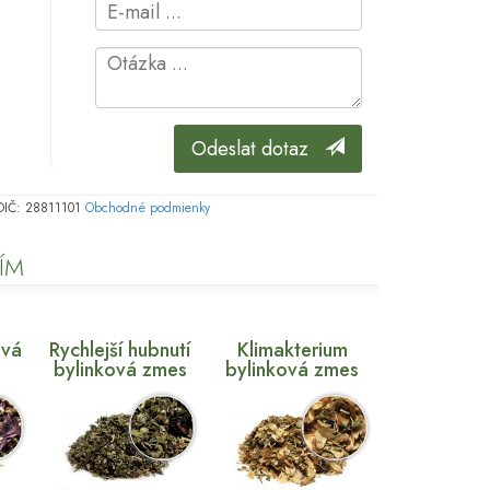
Odeslat dotaz
, DIČ: 28811101
Obchodné podmienky
ÍM
ová
Rychlejší hubnutí
Klimakterium
bylinková zmes
bylinková zmes