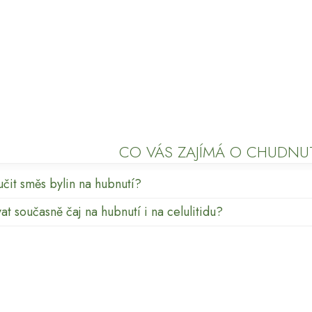
CO VÁS ZAJÍMÁ O CHUDNUT
čit směs bylin na hubnutí?
t současně čaj na hubnutí i na celulitidu?