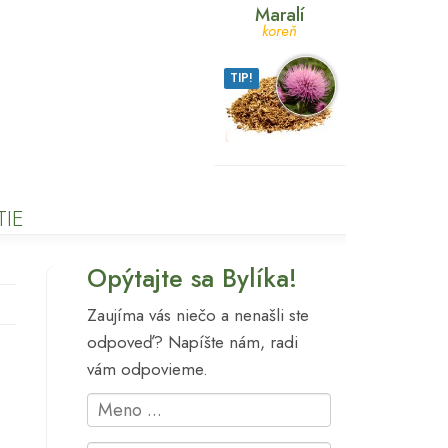
Maralí
koreň
TIP!
IE
Opýtajte sa Bylíka!
Zaujíma vás niečo a nenašli ste
odpoveď? Napíšte nám, radi
vám odpovieme.