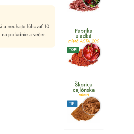
si a nechajte lúhovať 10
Paprika
, na poludnie a večer.
sladká
mletá ASTA 200
TOP!
Škorica
cejlónska
mletá
TIP!