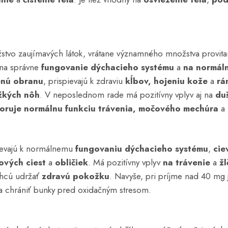
stvo zaujímavých látok, vrátane významného množstva provita
 na správne
fungovanie dýchacieho systému
a
na normáln
enú obranu
, prispievajú k zdraviu
kĺbov, hojeniu kože
a
rá
žkých nôh
. V neposlednom rade má pozitívny vplyv aj na
du
oruje
normálnu funkciu trávenia, močového mechúra
a
pievajú k normálnemu
fungovaniu dýchacieho systému
,
cie
ových ciest
a
obličiek
. Má pozitívny vplyv
na trávenie
a
žl
 chcú udržať
zdravú pokožku
. Navyše, pri príjme nad 40 mg
 chrániť bunky pred oxidačným stresom.