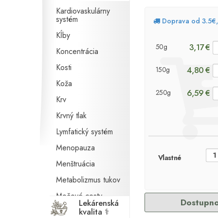
Kardiovaskulárny
systém
Doprava od 3.5€
Kĺby
3,17 €
50g
Koncentrácia
Kosti
4,80 €
150g
Koža
6,59 €
250g
Krv
Krvný tlak
Lymfatický systém
Menopauza
Vlastné
Menštruácia
Metabolizmus tukov
Močové cesty
Dostupno
Lekárenská
kvalita ⚕
Nervová sústava