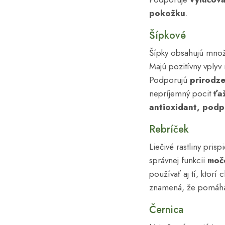
Prostata
pokožku
.
Relaxácia
Šípkové
Sex
Šípky obsahujú množ
Spánok
Majú pozitívny vplyv
Srdce
Podporujú
prirodz
Stres
nepríjemný pocit
ťa
antioxidant, podp
Svaly
Ťažké nohy
Rebríček
Trávenie
Liečivé rastliny pris
Vaginální mikroflóra
správnej funkcii
moč
používať aj tí, ktorí
Vitalita
znamená, že pomáha
Vitamíny
Vykašliavanie
Černica
Vylučovanie