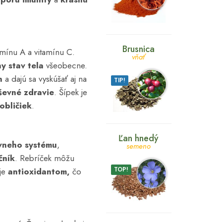
Brusnica
mínu A a vitamínu C.
vňať
y stav tela
všeobecne.
n
a dajú sa vyskúšať aj na
TIP!
ševné zdravie
. Šípek je
obličiek
.
Ľan hnedý
vneho systému
,
semeno
čník
. Rebríček môžu
TOP!
 je
antioxidantom,
čo