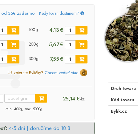
, od 35€ zadarmo
Kedy tovar dostanem?
4,13 €
100g
5,67 €
200g
7,55 €
300g
Už zbierate Bylíčky?
Chcem vedieť viac
Druh tovaru
25,14 €
/kg
Kód tovaru
Min. 400g, max. 5000g
Bylík.cz
sť:
4-5 dní |
doručíme do 18.8.