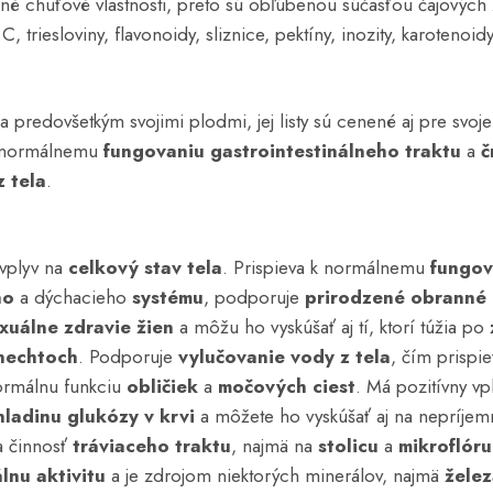
mné chuťové vlastnosti, preto sú obľúbenou súčasťou čajových
, triesloviny, flavonoidy, sliznice, pektíny, inozity, karotenoid
a predovšetkým svojimi plodmi, jej listy sú cenené aj pre svoje l
k normálnemu
fungovaniu gastrointestinálneho traktu
a
č
z tela
.
 vplyv na
celkový stav tela
. Prispieva k normálnemu
fungov
ho
a dýchacieho
systému
, podporuje
prirodzené obranné
xuálne zdravie žien
a môžu ho vyskúšať aj tí, ktorí túžia po
nechtoch
. Podporuje
vylučovanie vody z tela
, čím prispi
ormálnu funkciu
obličiek
a
močových ciest
. Má pozitívny vp
hladinu
glukózy v krvi
a môžete ho vyskúšať aj na nepríjem
a činnosť
tráviaceho traktu
, najmä na
stolicu
a
mikroflóru
álnu aktivitu
a je zdrojom niektorých minerálov, najmä
žele