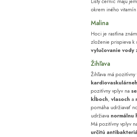
Listy černíc majú je
okrem iného vitamín C
Zápaly
Zaspávanie
Malina
Žaludok
Hoci je rastlina znám
Žily
zloženie prispieva 
vylučovanie vody
Žlčník
Žihľava
Žihľava má pozitívny
kardiovaskulárne
pozitívny vplyv na
se
kĺboch
,
vlasoch
a
pomáha udržiavať n
udržiava
normálnu 
Má pozitívny vplyv n
určitú antibakteri