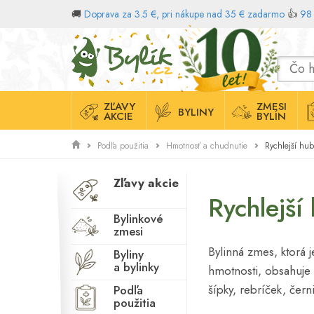
Cukor v krvi
🚚
Doprava za 3.5 €, pri nákupe nad 35 € zadarmo
👍
98 
Črevá
Domov
Dojčenie
Duševné zdravie
Dýchací systém
ZĽAVY
ZMESI
BYLINY
AKCIE
BYLÍN
Emócie
Erekcia
Rychlejší hub
Podľa použitia
Hmotnosť a chudnutie
Gastrointestinálny
trakt
Zľavy akcie
Rychlejší
Hltan
Bylinkové
Hmotnosť a
zmesi
chudnutie
Bylinná zmes, ktorá 
Byliny
Cholesterol
a bylinky
hmotnosti, obsahuje 
Chuť do jedla
šípky, rebríček, čern
Podľa
použitia
Imunita