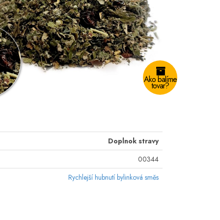
Ako balíme
tovar?
Doplnok stravy
00344
Rychlejší hubnutí bylinková směs