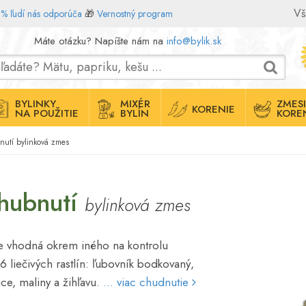
Vš
% ľudí nás odporúča
🎁
Vernostný program
Máte otázku? Napíšte nám na
info@bylik.sk
BYLINKY
MIXÉR
ZMESI
KORENIE
NA POUŽITIE
BYLÍN
KORE
nutí bylinková zmes
 hubnutí
bylinková zmes
je vhodná okrem iného na kontrolu
6 liečivých rastlín: ľubovník bodkovaný,
ice, maliny a žihľavu.
... viac chudnutie