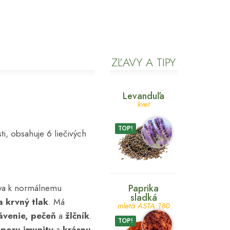
ZĽAVY A TIPY
Levanduľa
kvet
TOP!
, obsahuje 6 liečivých
eva k normálnemu
Paprika
sladká
a krvný tlak
. Má
mletá ASTA 180
rávenie, pečeň
a
žlčník
.
TOP!
poru imunity
a
krásnu