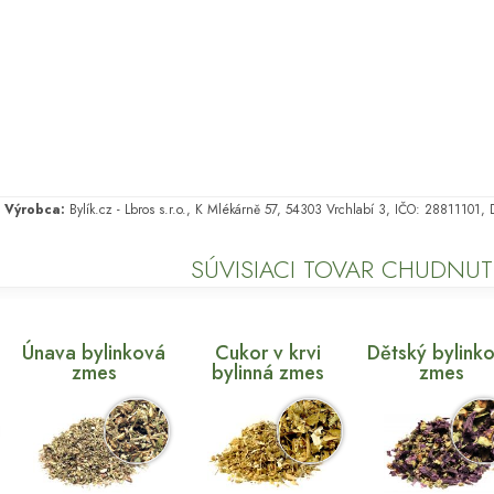
Výrobca:
Bylík.cz - Lbros s.r.o., K Mlékárně 57, 54303 Vrchlabí 3, IČO: 28811101
SÚVISIACI TOVAR CHUDNUT
Únava bylinková
Cukor v krvi
Dětský bylink
zmes
bylinná zmes
zmes