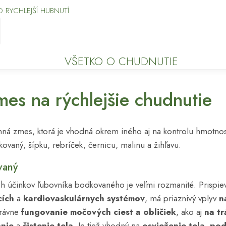
RYCHLEJŠÍ HUBNUTÍ
VŠETKO O CHUDNUTIE
mes na rýchlejšie chudnutie
 zmes, ktorá je vhodná okrem iného aj na kontrolu hmotnosti
kovaný, šípku, rebríček, černicu, malinu a žihľavu.
vaný
h účinkov ľubovníka bodkovaného je veľmi rozmanité. Prispi
cích
a
kardiovaskulárnych systémov
, má priaznivý vplyv
n
právne
fungovanie močových ciest a obličiek
, ako aj
na t
anie
a
čistenie tela
. Je tiež vhodný na
osvieženie tela
,
pod