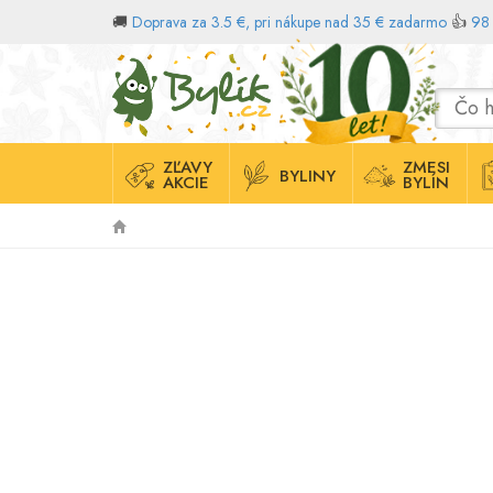
🚚
Doprava za 3.5 €, pri nákupe nad 35 € zadarmo
👍
98 
Domov
ZĽAVY
ZMESI
BYLINY
AKCIE
BYLÍN