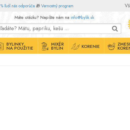
Vš
% ľudí nás odporúča
🎁
Vernostný program
Máte otázku? Napíšte nám na
info@bylik.sk
BYLINKY
MIXÉR
ZMESI
KORENIE
NA POUŽITIE
BYLÍN
KORE