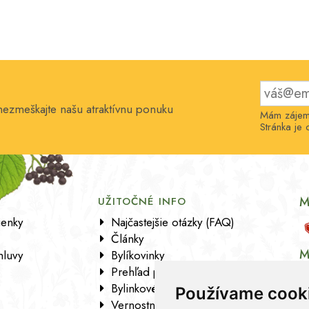
 nezmeškajte našu atraktívnu ponuku
Mám zájem 
Stránka j
M
E
UŽITOČNÉ INFO
enky
Najčastejšie otázky (FAQ)
Články
M
luvy
Bylíkovinky
Prehľad pobočiek
Bylinkové kartičky
Používame cook
Vernostný program