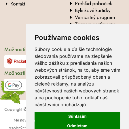
Prehľad pobočiek
Kontakt
Bylinkové kartičky
Vernostný program
Zoznam sortimentu
Vysvetlenie analytických
Používame cookies
údajov
Možnosti dopravy
Súbory cookie a ďalšie technológie
sledovania používame na zlepšenie
vášho zážitku z prehliadania našich
webových stránok, na to, aby sme vám
Možnosti platby
zobrazovali prispôsobený obsah a
cielené reklamy, na analýzu
návštevnosti našich webových stránok
a na pochopenie toho, odkiaľ naši
návštevníci prichádzajú.
Copyright
2026 Lbros s.r.o.
Súhlasím
Nastavenie cookies
|
Súbory cookie
|
Zásady ochrany
Odmietam
osobných údajov
|
Súhlas so spracúvaním osobných údajov