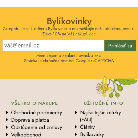
Bylíkovinky
Zaregistrujte sa k odberu Bylíkovinek a nezmeškajte našu atraktívnu ponuku
Zľava 10% na Váš nákup!
viac
Prihlásiť sa
Mám zájem o zasílání novinek a akcí
Stránka je chráněna pomocí Google reCAPTCHA
VŠETKO O NÁKUPE
UŽITOČNÉ INFO
Obchodné podmienky
Najčastejšie otázky
(FAQ)
Doprava a platba
Články
Odstúpenie od zmluvy
Bylíkovinky
Velkoobchod