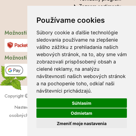
Zoznam sortimentu
Vysvetlenie analytických
Používame cookies
údajov
Možnosti dopravy
Súbory cookie a ďalšie technológie
sledovania používame na zlepšenie
vášho zážitku z prehliadania našich
webových stránok, na to, aby sme vám
Možnosti platby
zobrazovali prispôsobený obsah a
cielené reklamy, na analýzu
návštevnosti našich webových stránok
a na pochopenie toho, odkiaľ naši
návštevníci prichádzajú.
Copyright
2026 Lbros s.r.o.
Súhlasím
Nastavenie cookies
|
Súbory cookie
|
Zásady ochrany
Odmietam
osobných údajov
|
Súhlas so spracúvaním osobných údajov
Zmeniť moje nastavenia