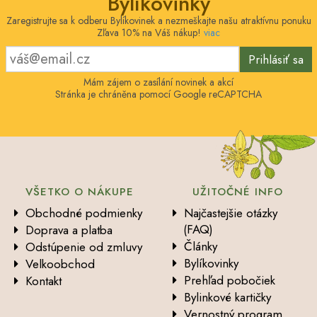
Bylíkovinky
Zaregistrujte sa k odberu Bylíkovinek a nezmeškajte našu atraktívnu ponuku
Zľava 10% na Váš nákup!
viac
Prihlásiť sa
Mám zájem o zasílání novinek a akcí
Stránka je chráněna pomocí Google reCAPTCHA
VŠETKO O NÁKUPE
UŽITOČNÉ INFO
Obchodné podmienky
Najčastejšie otázky
(FAQ)
Doprava a platba
Články
Odstúpenie od zmluvy
Bylíkovinky
Velkoobchod
Prehľad pobočiek
Kontakt
Bylinkové kartičky
Vernostný program