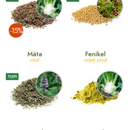
­-15%
Mäta
Fenikel
vňať
mletý plod
TOP!