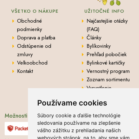
VŠETKO O NÁKUPE
UŽITOČNÉ INFO
Obchodné
Najčastejšie otázky
podmienky
(FAQ)
Doprava a platba
Články
Odstúpenie od
Bylíkovinky
zmluvy
Prehľad pobočiek
Velkoobchod
Bylinkové kartičky
Kontakt
Vernostný program
Zoznam sortimentu
Vysvetlenie
analytických údajov
Používame cookies
Možnosti dopravy
Súbory cookie a ďalšie technológie
sledovania používame na zlepšenie
vášho zážitku z prehliadania našich
webových stránok, na to, aby sme vám