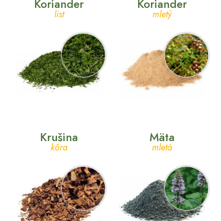
Koriander
Koriander
list
mletý
Krušina
Mäta
kôra
mletá