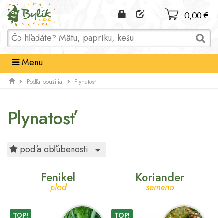
Domov
0,00 €
Menu
Podľa použitia
Plynatosť
Plynatosť
Toggle Dropdown
podľa obľúbenosti
Fenikel
Koriander
plod
semeno
TOP!
TOP!