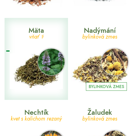
Mäta
Nadýmání
vňať ⚕
bylinková zmes
BYLINKOVÁ ZMES
Nechtík
Žaludek
kvet s kalichom rezaný
bylinková zmes