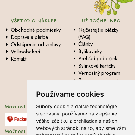
VŠETKO O NÁKUPE
UŽITOČNÉ INFO
Obchodné podmienky
Najčastejšie otázky
(FAQ)
Doprava a platba
Články
Odstúpenie od zmluvy
Bylíkovinky
Velkoobchod
Prehľad pobočiek
Kontakt
Bylinkové kartičky
Vernostný program
Zoznam sortimentu
Vysvetlenie analytických
Používame cookies
údajov
Možnosti dopravy
Súbory cookie a ďalšie technológie
sledovania používame na zlepšenie
vášho zážitku z prehliadania našich
webových stránok, na to, aby sme vám
Možnosti platby