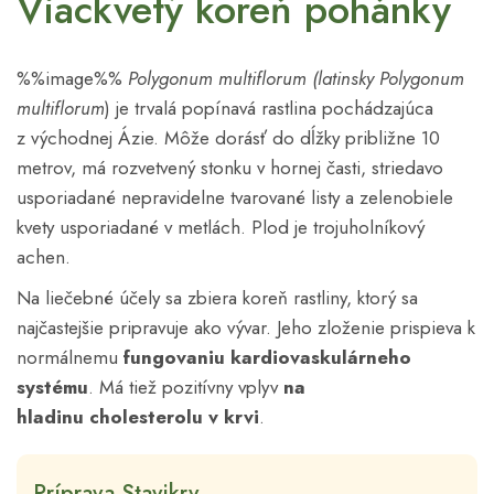
Viackvetý koreň pohánky
%%image%%
Polygonum multiflorum (latinsky Polygonum
multiflorum
) je trvalá popínavá rastlina pochádzajúca
z východnej Ázie. Môže dorásť do dĺžky približne 10
metrov, má rozvetvený stonku v hornej časti, striedavo
usporiadané nepravidelne tvarované listy a zelenobiele
kvety usporiadané v metlách. Plod je trojuholníkový
achen.
Na liečebné účely sa zbiera koreň rastliny, ktorý sa
najčastejšie pripravuje ako vývar. Jeho zloženie prispieva k
normálnemu
fungovaniu kardiovaskulárneho
systému
. Má tiež pozitívny vplyv
na
hladinu cholesterolu v krvi
.
Príprava Stavikrv