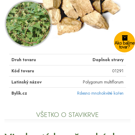
Ako balíme
tovar?
Druh tovaru
Doplnok stravy
Kód tovaru
01291
Latinský názov
Polygonum multiflorum
Bylík.cz
Rdesno mnohokvěté kořen
VŠETKO O STAVIKRVE