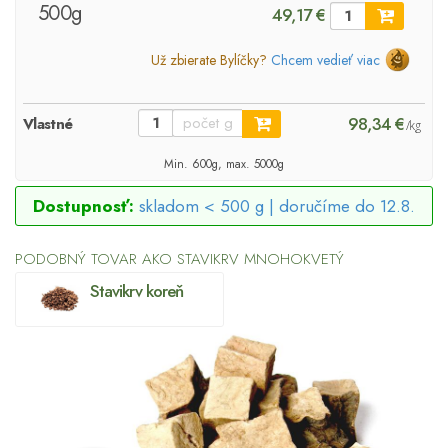
500g
49,17 €
Už zbierate Bylíčky?
Chcem vedieť viac
98,34 €
Vlastné
/kg
Min. 600g, max. 5000g
Dostupnosť:
skladom < 500 g |
doručíme do 12.8.
PODOBNÝ TOVAR AKO STAVIKRV MNOHOKVETÝ
Stavikrv koreň