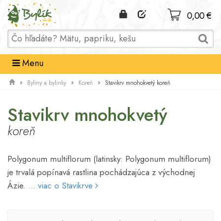
Domov
0,00 €
Menu
Stavikrv mnohokvetý koreň
Byliny a bylinky
Koreň
Stavikrv mnohokvetý
koreň
Polygonum multiflorum (latinsky: Polygonum multiflorum)
je trvalá popínavá rastlina pochádzajúca z východnej
Ázie.
... viac o Stavikrve