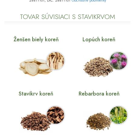
28811101, DIČ: 28811101
Obchodné podmienky
TOVAR SÚVISIACI S STAVIKRVOM
Ženšen biely koreň
Lopúch koreň
Stavikrv koreň
Rebarbora koreň