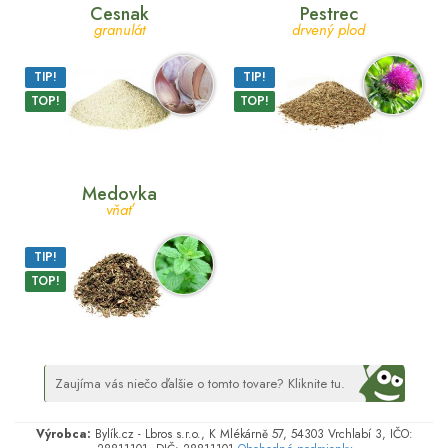
Cesnak
Pestrec
granulát
drvený plod
TIP!
TIP!
TOP!
TOP!
Medovka
vňať
TIP!
TOP!
Zaujíma vás niečo ďalšie o tomto tovare? Kliknite tu.
Výrobca:
Bylík.cz - Lbros s.r.o., K Mlékárně 57, 54303 Vrchlabí 3, IČO: