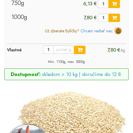
750g
6,13 €
1000g
7,80 €
Už zbierate Bylíčky?
Chcem vedieť viac
7,80 €
Vlastné
/kg
Min. 1100g, max. 5000g
Dostupnosť:
skladom > 10 kg |
doručíme do 12.8.