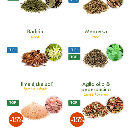
Badián
Medovka
plod
vňať
TIP!
TIP!
TOP!
Himalájska soľ
Aglio olio &
jemne mletá
peperoncino
zmes korenia
TOP!
TOP!
­-15%
­-15%