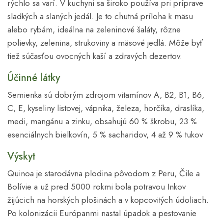
rýchlo sa varí. V kuchyni sa široko používa pri príprave
sladkých a slaných jedál. Je to chutná príloha k mäsu
alebo rybám, ideálna na zeleninové šaláty, rôzne
polievky, zelenina, strukoviny a mäsové jedlá. Môže byť
tiež súčasťou ovocných kaší a zdravých dezertov.
Účinné látky
Semienka sú dobrým zdrojom vitamínov A, B2, B1, B6,
C, E, kyseliny listovej, vápnika, železa, horčíka, draslíka,
medi, mangánu a zinku, obsahujú 60 % škrobu, 23 %
esenciálnych bielkovín, 5 % sacharidov, 4 až 9 % tukov
Výskyt
Quinoa je starodávna plodina pôvodom z Peru, Čile a
Bolívie a už pred 5000 rokmi bola potravou Inkov
žijúcich na horských plošinách a v kopcovitých údoliach.
Po kolonizácii Európanmi nastal úpadok a pestovanie