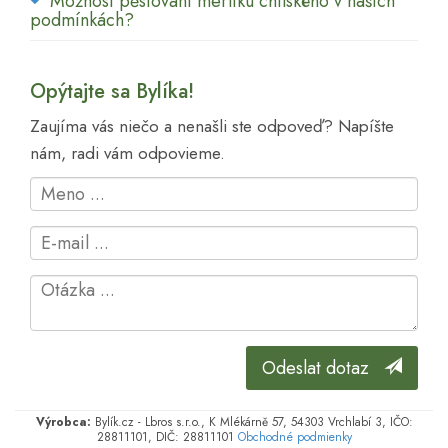
Možnost pěstování merlíku chilského v našich
podmínkách?
Opýtajte sa Bylíka!
Zaujíma vás niečo a nenašli ste odpoveď? Napíšte
nám, radi vám odpovieme.
Odeslat dotaz
Výrobca:
Bylík.cz - Lbros s.r.o., K Mlékárně 57, 54303 Vrchlabí 3, IČO:
28811101, DIČ: 28811101
Obchodné podmienky