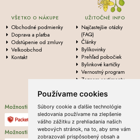
VŠETKO O NÁKUPE
UŽITOČNÉ INFO
Obchodné podmienky
Najčastejšie otázky
(FAQ)
Doprava a platba
Články
Odstúpenie od zmluvy
Bylíkovinky
Velkoobchod
Prehľad pobočiek
Kontakt
Bylinkové kartičky
Vernostný program
Zoznam sortimentu
Vysvetlenie analytických
Používame cookies
údajov
Možnosti dopravy
Súbory cookie a ďalšie technológie
sledovania používame na zlepšenie
vášho zážitku z prehliadania našich
webových stránok, na to, aby sme vám
Možnosti platby
zobrazovali prispôsobený obsah a