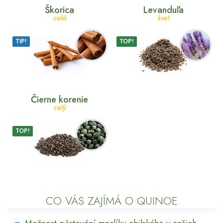
Škorica
Levanduľa
celá
kvet
TIP!
TOP!
Čierne korenie
celý
TOP!
CO VÁS ZAJÍMÁ O QUINOE