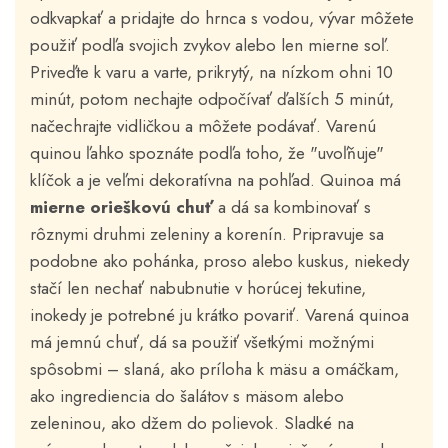
odkvapkať a pridajte do hrnca s vodou, vývar môžete
použiť podľa svojich zvykov alebo len mierne soľ.
Priveďte k varu a varte, prikrytý, na nízkom ohni 10
minút, potom nechajte odpočívať ďalších 5 minút,
načechrajte vidličkou a môžete podávať. Varenú
quinou ľahko spoznáte podľa toho, že "uvoľňuje"
klíčok a je veľmi dekoratívna na pohľad. Quinoa má
mierne orieškovú chuť
a dá sa kombinovať s
rôznymi druhmi zeleniny a korenín. Pripravuje sa
podobne ako pohánka, proso alebo kuskus, niekedy
stačí len nechať nabubnutie v horúcej tekutine,
inokedy je potrebné ju krátko povariť. Varená quinoa
má jemnú chuť, dá sa použiť všetkými možnými
spôsobmi – slaná, ako príloha k mäsu a omáčkam,
ako ingrediencia do šalátov s mäsom alebo
zeleninou, ako džem do polievok. Sladké na