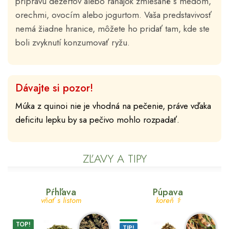
prípravu dezertov alebo raňajok zmiešané s medom,
orechmi, ovocím alebo jogurtom. Vaša predstavivosť
nemá žiadne hranice, môžete ho pridať tam, kde ste
boli zvyknutí konzumovať ryžu.
Dávajte si pozor!
Múka z quinoi nie je vhodná na pečenie, práve vďaka
deficitu lepku by sa pečivo mohlo rozpadať.
ZĽAVY A TIPY
Pŕhľava
Púpava
vňať s listom
koreň ⚕
TOP!
TIP!