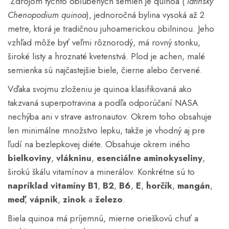
Zdrojom týchto obľúbených semien je quinoa (
latinsky
Chenopodium quinoa
), jednoročná bylina vysoká až 2
metre, ktorá je tradičnou juhoamerickou obilninou. Jeho
vzhľad môže byť veľmi rôznorodý, má rovný stonku,
široké listy a hroznaté kvetenstvá. Plod je achen, malé
semienka sú najčastejšie biele, čierne alebo červené.
Vďaka svojmu zloženiu je quinoa klasifikovaná ako
takzvaná superpotravina a podľa odporúčaní NASA
nechýba ani v strave astronautov. Okrem toho obsahuje
len minimálne množstvo lepku, takže je vhodný aj pre
ľudí na bezlepkovej diéte. Obsahuje okrem iného
bielkoviny
,
vlákninu
,
esenciálne aminokyseliny
,
širokú škálu vitamínov a minerálov. Konkrétne sú to
napríklad vitamíny B1
,
B2
,
B6
,
E
,
horčík
,
mangán
,
meď
,
vápnik
,
zinok
a
železo
.
Biela quinoa má príjemnú, mierne orieškovú chuť a