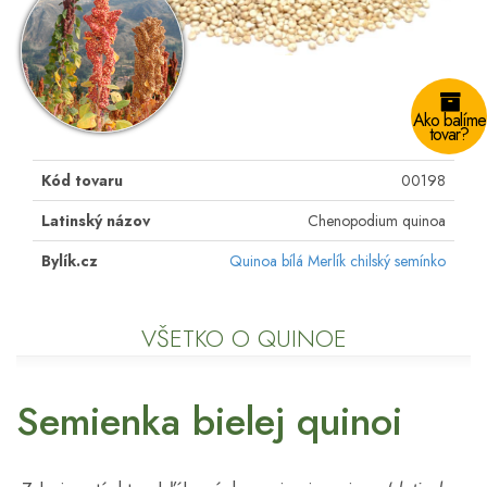
Ako balíme
tovar?
Kód tovaru
00198
Latinský názov
Chenopodium quinoa
Bylík.cz
Quinoa bílá Merlík chilský semínko
VŠETKO O QUINOE
Semienka bielej quinoi