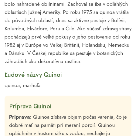
bolo nahradené obilninami. Zachoval sa iba v odľahlých
oblastiach Južnej Ameriky. Po roku 1975 sa quinoa vrátila
do pôvodných oblastí, dnes sa aktívne pestuje v Bolívii,
Kolumbii, Ekvádore, Peru a Čile. Ako súčasť zdravej stravy
pochádzajú prvé veľké pokusy o jeho pestovanie od roku
1982 aj v Európe vo Veľkej Británii, Holandsku, Nemecku
a Dánsku. V Českej republike sa pestuje v botanických
záhradách ako dekoratívna rastlina.
Ľudové názvy Quinoi
quinoa, marhuľa
Príprava Quinoi
Príprava:
Quinoa získava objem počas varenia, čo je
dobré mať na pamäti pri meraní porcií. Quinou
opláchnite v hustom sitku s vodou, nechajte ju