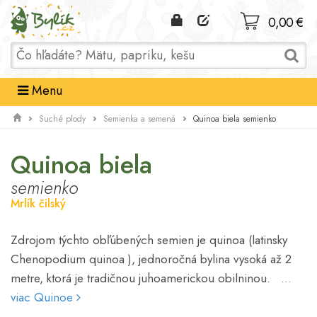
Domov
0,00 €
Menu
Quinoa biela semienko
Suché plody
Semienka a semená
Quinoa biela
semienko
Mrlík čilský
Zdrojom týchto obľúbených semien je quinoa (latinsky
Chenopodium quinoa ), jednoročná bylina vysoká až 2
metre, ktorá je tradičnou juhoamerickou obilninou.
...
viac Quinoe