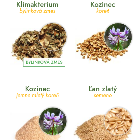
Klimakterium
Kozinec
bylinková zmes
koreň
BYLINKOVÁ ZMES
Kozinec
Ľan zlatý
jemne mletý koreň
semeno