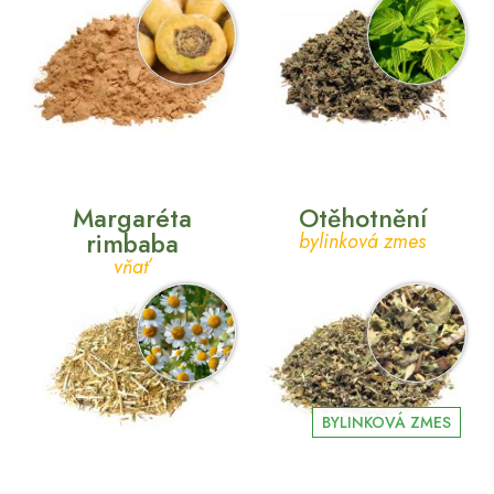
Margaréta
Otěhotnění
rimbaba
bylinková zmes
vňať
BYLINKOVÁ ZMES