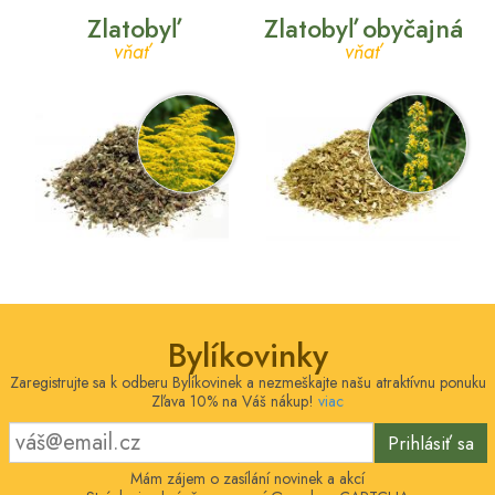
Zlatobyľ
Zlatobyľ obyčajná
vňať
vňať
Bylíkovinky
Zaregistrujte sa k odberu Bylíkovinek a nezmeškajte našu atraktívnu ponuku
Zľava 10% na Váš nákup!
viac
Prihlásiť sa
Mám zájem o zasílání novinek a akcí