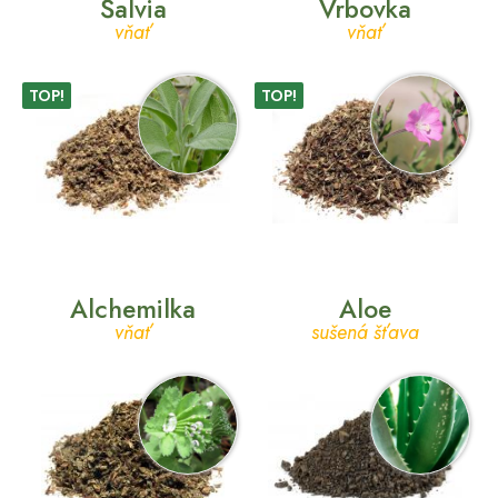
Šalvia
Vrbovka
vňať
vňať
TOP!
TOP!
Alchemilka
Aloe
vňať
sušená šťava