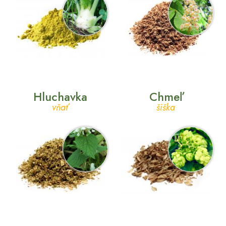
Hluchavka
Chmeľ
vňať
šiška