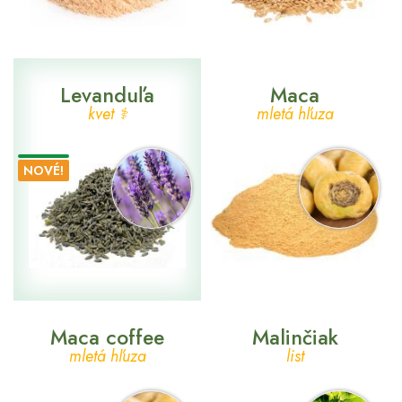
Levanduľa
Maca
kvet ⚕
mletá hľuza
NOVÉ!
Maca coffee
Malinčiak
mletá hľuza
list