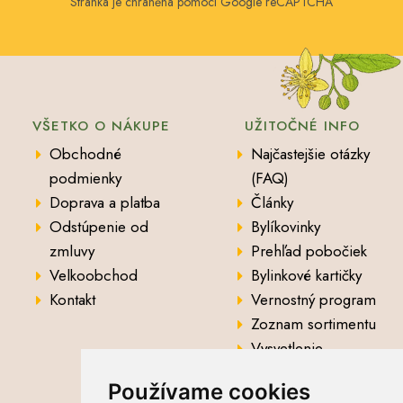
Stránka je chráněna pomocí Google reCAPTCHA
VŠETKO O NÁKUPE
UŽITOČNÉ INFO
Obchodné
Najčastejšie otázky
podmienky
(FAQ)
Doprava a platba
Články
Odstúpenie od
Bylíkovinky
zmluvy
Prehľad pobočiek
Velkoobchod
Bylinkové kartičky
Kontakt
Vernostný program
Zoznam sortimentu
Vysvetlenie
analytických údajov
Používame cookies