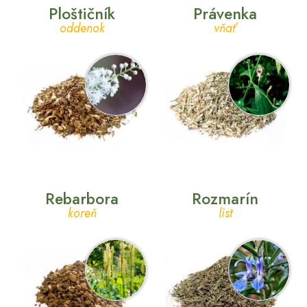
Ploštičník
Právenka
oddenok
vňať
Rebarbora
Rozmarín
koreň
list