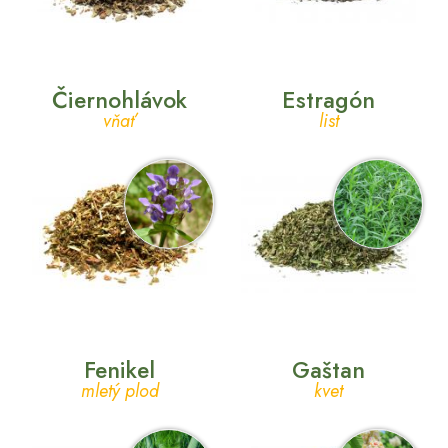
Čiernohlávok
Estragón
vňať
list
Fenikel
Gaštan
mletý plod
kvet