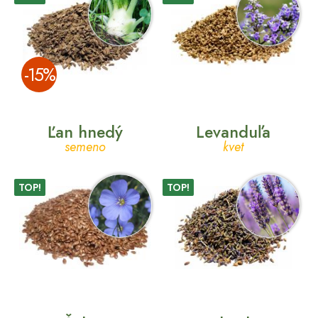
­-15%
Ľan hnedý
Levanduľa
semeno
kvet
TOP!
TOP!