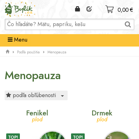
Domov
0,00 €
Menu
Podľa použitia
Menopauza
Menopauza
Toggle Dropdown
podľa obľúbenosti
Fenikel
Drmek
plod
plod
TOP!
TOP!