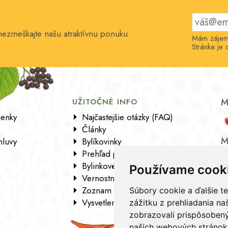
 nezmeškajte našu atraktívnu ponuku
Mám zájem 
Stránka j
M
E
UŽITOČNÉ INFO
enky
Najčastejšie otázky (FAQ)
Články
M
luvy
Bylíkovinky
Prehľad pobočiek
Bylinkové kartičky
Používame cook
Vernostný program
Zoznam sortimentu
Súbory cookie a ďalšie t
Vysvetlenie analytických údajov
zážitku z prehliadania n
zobrazovali prispôsobený
našich webových stránok 