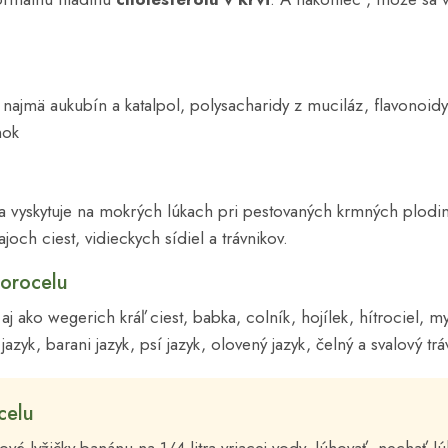
 najmä aukubín a katalpol, polysacharidy z muciláz, flavonoidy, 
nok
 sa vyskytuje na mokrých lúkach pri pestovaných krmných plodin
joch ciest, vidieckych sídiel a trávnikov.
orocelu
aj ako wegerich kráľ ciest, babka, colník, hojílek, hítrociel, m
azyk, barani jazyk, psí jazyk, olovený jazyk, čelný a svalový trá
celu