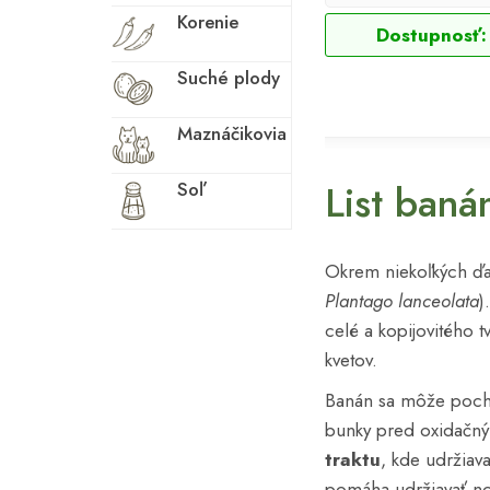
Korenie
Dostupnosť:
Suché plody
Maznáčikovia
List baná
Soľ
Okrem niekoľkých ďal
Plantago lanceolata
)
celé a kopijovitého t
kvetov.
Banán sa môže pochv
bunky pred oxidačn
traktu
, kde udržiav
pomáha udržiavať n