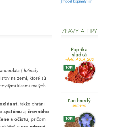
Jitrocel kopinatý list
ZĽAVY A TIPY
Paprika
sladká
mletá ASTA 200
TOP!
lanceolata (
latinsky
istov na zemi, ktoré sú
lcovitými klasmi malých
Ľan hnedý
ioxidant
, takže chráni
semeno
o systému
aj
črevného
čene
a
očistu
, pričom
TOP!
vyskúšať aj pre
zdravé