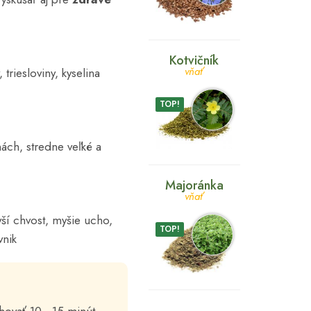
Kotvičník
vňať
triesloviny, kyselina
TOP!
ách, stredne veľké a
Majoránka
vňať
yší chvost, myšie ucho,
TOP!
vnik