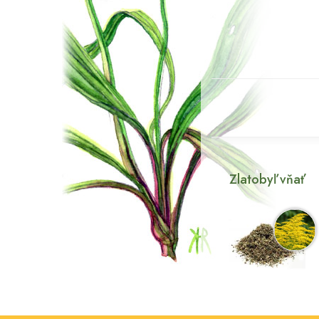
Zlatobyľ vňať