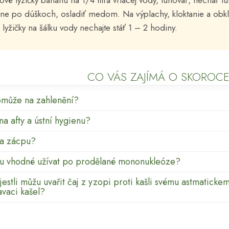
jové lyžičky banánu na 1/4 litra vriacej vody, lúhovať, nechať l
enne po dúškoch, osladiť medom. Na výplachy, kloktanie a obk
lyžičky na šálku vody nechajte stáť 1 – 2 hodiny.
CO VÁS ZAJÍMÁ O SKOROC
omůže na zahlenění?
 na afty a ústní hygienu?
na zácpu?
sou vhodné užívat po prodělané mononukleóze?
jestli můžu uvařit čaj z yzopi proti kašli svému astmaticke
avaci kašel?