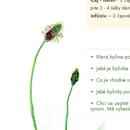
Čaj - nálev
- 2 ča
pite 3 - 4 šálky d
infúziu
– 2 čajové 
Která bylina p
Jaká je bylinka
Co je vhodné 
Jaké bylinky j
Chci se zeptat 
synovi. Má vykasl