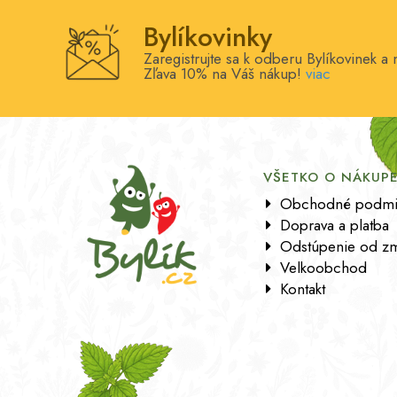
Bylíkovinky
Zaregistrujte sa k odberu Bylíkovinek a
Zľava 10% na Váš nákup!
viac
VŠETKO O NÁKUP
Obchodné podmi
Doprava a platba
Odstúpenie od zm
Velkoobchod
Kontakt