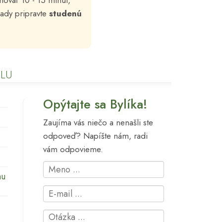
úhovať 10 - 15 minút,
lady pripravte
studenú
ELU
Opýtajte sa Bylíka!
Zaujíma vás niečo a nenašli ste
odpoveď? Napíšte nám, radi
vám odpovieme.
mu