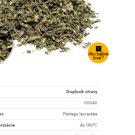
Ako balíme
tovar?
Doplnok stravy
00040
ov
Plantago lanceolata
rizácie
do 190°C