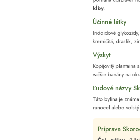
kĺby
.
Účinné látky
Iridoidové glykozidy,
kremičitá, draslík, zi
Výskyt
Kopijovitý plantaina
väčšie banány na okra
Ľudové názvy Sk
Táto bylina je známa 
ranocel alebo volský j
Príprava Skoro