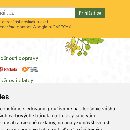
Prihlásiť sa
o zasílání novinek a akcí
e chráněna pomocí Google reCAPTCHA
ožnosti dopravy
ožnosti platby
ies
echnológie sledovania používame na zlepšenie vášho
ašich webových stránok, na to, aby sme vám
 obsah a cielené reklamy, na analýzu návštevnosti
a na pochopenie toho, odkiaľ naši návštevníci