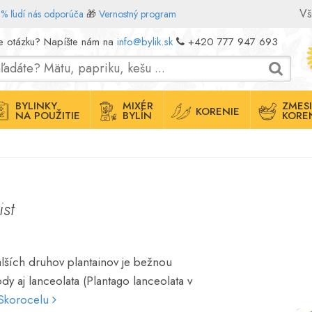
Vš
% ľudí nás odporúča
🎁
Vernostný program
e otázku? Napíšte nám na
info@bylik.sk
+420 777 947 693
BYLINKY
MIXÉR
ZMESI
KORENIE
NA POUŽITIE
BYLÍN
KORE
list
lších druhov plantainov je bežnou
dy aj lanceolata (Plantago lanceolata v
o Skorocelu