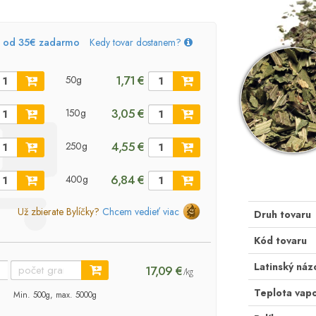
, od 35€ zadarmo
Kedy tovar dostanem?
1,71 €
50g
3,05 €
150g
4,55 €
250g
6,84 €
400g
Už zbierate Bylíčky?
Chcem vedieť viac
Druh tovaru
Kód tovaru
Latinský náz
17,09 €
/kg
Teplota vapo
Min. 500g, max. 5000g