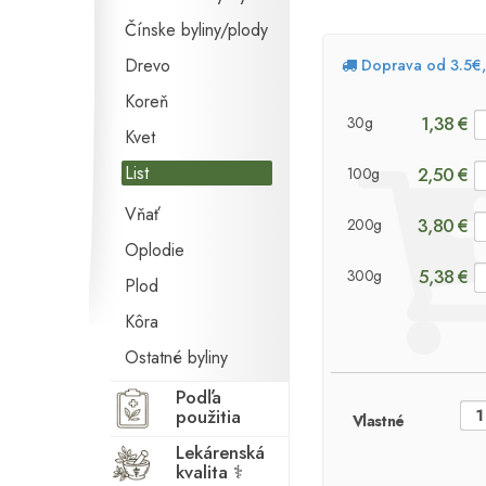
Čínske byliny/plody
Drevo
Doprava od 3.5€
Koreň
1,38 €
30g
Kvet
List
2,50 €
100g
Vňať
3,80 €
200g
Oplodie
5,38 €
300g
Plod
Kôra
Ostatné byliny
Podľa
použitia
Vlastné
Lekárenská
kvalita ⚕