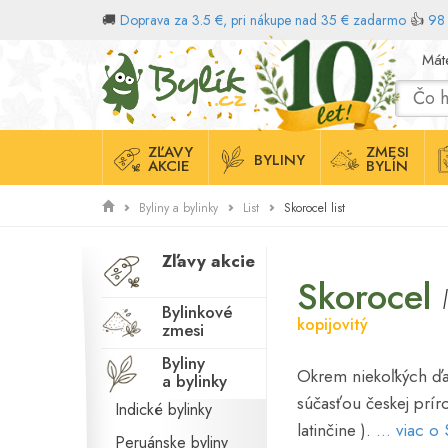
🚚
Doprava za 3.5 €, pri nákupe nad 35 € zadarmo
👍
98 
Domov
Mát
ZĽAVY
ZMESI
BYLINY
AKCIE
BYLÍN
Skorocel list
Byliny a bylinky
List
Zľavy akcie
Skorocel
Bylinkové
kopijovitý
zmesi
Byliny
Okrem niekoľkých ďa
a bylinky
súčasťou českej príro
Indické bylinky
latinčine ).
... viac 
Peruánske byliny