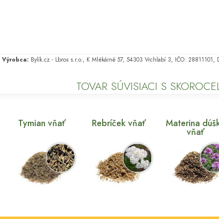
Výrobca:
Bylík.cz - Lbros s.r.o., K Mlékárně 57, 54303 Vrchlabí 3, IČO: 28811101
TOVAR SÚVISIACI S SKOROC
Tymian vňať
Rebríček vňať
Materina dúš
vňať