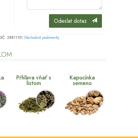
Odeslat dotaz
, DIČ: 28811101
Obchodné podmienky
ELOM
ka
Pŕhľava vňať s
Kapucínka
listom
semeno