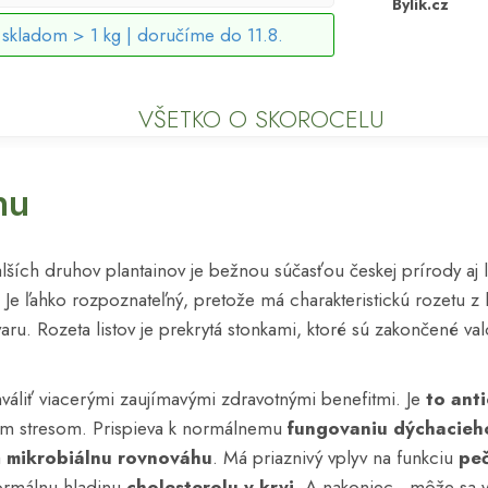
Bylík.cz
skladom > 1 kg |
doručíme do 11.8.
VŠETKO O SKOROCELU
nu
ších druhov plantainov je bežnou súčasťou českej prírody aj 
. Je ľahko rozpoznateľný, pretože má charakteristickú rozetu z l
varu. Rozeta listov je prekrytá stonkami, ktoré sú zakončené va
áliť viacerými zaujímavými zdravotnými benefitmi. Je
to ant
ým stresom. Prispieva k normálnemu
fungovaniu dýchacieh
a
mikrobiálnu rovnováhu
. Má priaznivý vplyv na funkciu
pe
ormálnu hladinu
cholesterolu v krvi
. A nakoniec , môže sa 