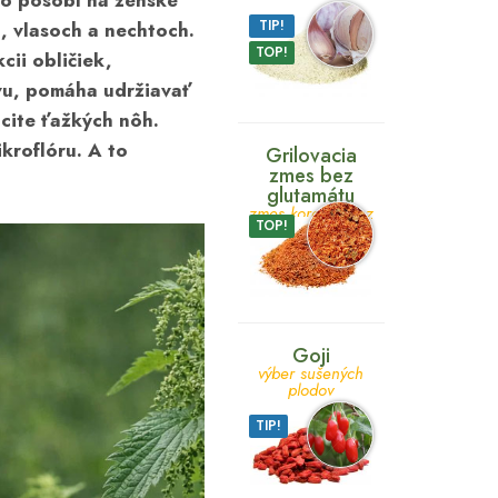
ivo pôsobí na
ženské
TIP!
h
,
vlasoch
a
nechtoch
.
TOP!
kcii
obličiek
,
vu
, pomáha udržiavať
ocite
ťažkých nôh
.
ikroflóru
. A to
Grilovacia
zmes bez
glutamátu
zmes korenín bez
TOP!
glutamátu
Goji
výber sušených
plodov
TIP!