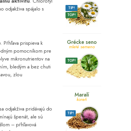
álnu aktivitu
. Chlorofyl
o odjakživa spájalo s
TIP!
TOP!
Grécke seno
 Pŕhľava prispieva k
mleté semeno
hodným pomocníkom pre
plyve mikronutrientov na
TOP!
ením, bledým a bez chuti
navou, zlou
Maralí
koreň
sa odjakživa pridávajú do
TIP!
ínajú špenát, ale sú
edlom – pŕhľavová