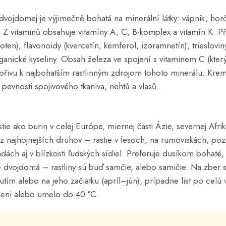
vojdomej je výjimečně bohatá na minerální látky: vápnik, horčí
d. Z vitaminů obsahuje vitamíny A, C, B-komplex a vitamín K. Př
oten), flavonoidy (kvercetín, kemferol, izoramnetín), trieslovin
rganické kyseliny. Obsah železa ve spojení s vitaminem C (kter
opřivu k najbohatším rastlinným zdrojom tohoto minerálu. Krem
k pevnosti spojivového tkaniva, nehtů a vlasů.
tie ako burin v celej Európe, miernej časti Ázie, severnej Afr
z najhojnejších druhov – rastie v lesoch, na rumoviskách, pozd
dách aj v blízkosti ľudských sídiel. Preferuje dusíkom bohaté,
dvojdomá – rastliny sú buď samčie, alebo samičie. Na zber 
nutím alebo na jeho začiatku (apríl–jún), prípadne list po cel
ieni alebo umelo do 40 °C.