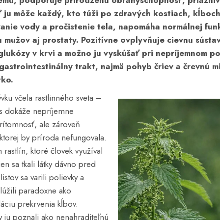
tému
, podporuje
prirodzenú obranyschopnosť
, priazn
 ju môže každý, kto túži po zdravých
kostiach
,
kĺboc
vanie vody
a
pročistenie tela
, napomáha normálnej fun
u mužov aj
prostaty
. Pozitívne ovplyvňuje
cievnu sústa
glukózy v krvi
a možno ju vyskúšať pri nepríjemnom p
gastrointestinálny trakt
, najmä
pohyb čriev
a
črevnú m
tko.
vku včela rastlinného sveta –
ás dokáže nepríjemne
rítomnosť, ale zároveň
torej by príroda nefungovala.
rastlín, ktoré človek využíval
en sa tkali látky dávno pred
istov sa varili polievky a
lúžili paradoxne ako
láciu prekrvenia kĺbov.
y ju poznali ako nenahraditeľnú