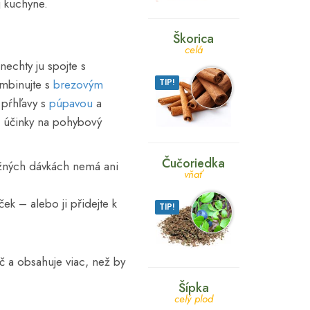
j kuchyne.
Škorica
celá
nechty ju spojte s
ombinujte s
brezovým
TIP!
u pŕhľavy s
púpavou
a
é účinky na pohybový
Čučoriedka
běžných dávkách nemá ani
vňať
ek – alebo ji přidejte k
TIP!
ič a obsahuje viac, než by
Šípka
celý plod