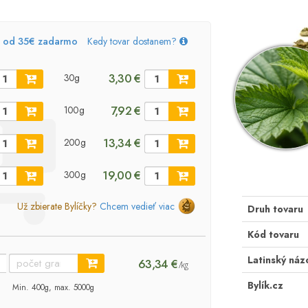
, od 35€ zadarmo
Kedy tovar dostanem?
3,30 €
30g
7,92 €
100g
13,34 €
200g
19,00 €
300g
Už zbierate Bylíčky?
Chcem vedieť viac
Druh tovaru
Kód tovaru
Latinský náz
63,34 €
/kg
Bylík.cz
Min. 400g, max. 5000g