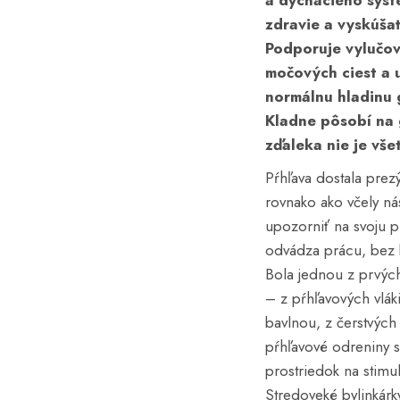
a
dýchacieho sys
zdravie
a vyskúšať
Podporuje
vylučo
močových ciest
a 
normálnu hladinu
Kladne pôsobí na
zďaleka nie je vše
Pŕhľava dostala prezý
rovnako ako včely n
upozorniť na svoju p
odvádza prácu, bez k
Bola jednou z prvých 
– z pŕhľavových vláki
bavlnou, z čerstvých l
pŕhľavové odreniny s
prostriedok na stimu
Stredoveké bylinkárk