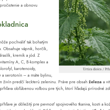
a pročistenie a obnovu
okladnica
môže pochváliť tak bohatým
. Obsahuje vápnik, horčík,
draslík, kremík a jód. Z
vitamíny A, C, B-komplex a
hlorofyl, karotenoidy,
Urtica dioica / P
ny a serotonín – a máte bylinu,
 živín predčí leckterú zeleninu. Práve pre obsah
železa
a vi
e pŕhľava obľúbenou voľbou pre tých, ktorí hľadajú prírodné zd
pŕhľave je dôležitý pre pevnosť spojivového tkaniva, kosti a ko