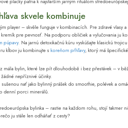
vové placky patria k najstarším jarným rituálom stredoeurópske
hľava skvele kombinuje
tým player – skvěle funguje v kombinacích. Pre zdravé vlasy a 
á kremík pre pevnosť. Na podporu obličiek a vylučovania ju k
m púpavy
. Na jarnú detoxikačnú kúru vyskúšajte klasickú trojic
u kĺbov ju kombinujte s
koreňom pŕhľavy
, ktorý má špecifick
 z mála bylin, které lze pít dlouhodobě i bez přestávek – v 
í žádné nepříznivé účinky.
e sušenou nať jako bylinný prášek do smoothie, polévek a omáč
o denní porci minerálů.
stredoeurópska bylinka – rastie na každom rohu, stojí takmer n
prečo ju stále len odháňať z cesty?