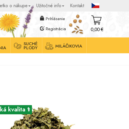
etko o nákupe
Užitočné info
Kontakt
Prihlásenie
Registrácia
0,00 €
SUCHÉ
MILÁČIKOVIA
NIA
PLODY
ká kvalita ⚕