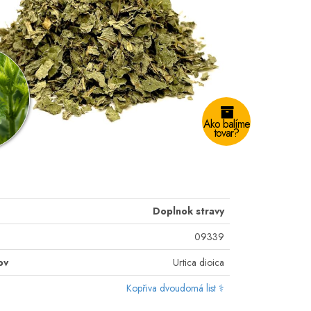
Ako balíme
tovar?
Doplnok stravy
09339
ov
Urtica dioica
Kopřiva dvoudomá list ⚕