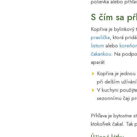
polievka alebo pŕhľa
S čím sa pŕ
Kopřiva je bylinkový 
praslička
, ktorá prid
listom
alebo
koreňo
čakankou
. Na podpor
aparát.
Kopřiva je jednou
při delším užíván
V kuchyni použijt
sezonnímu čaji pr
Pŕhľava je bytostne 
ktokoľvek čakal. Tak 