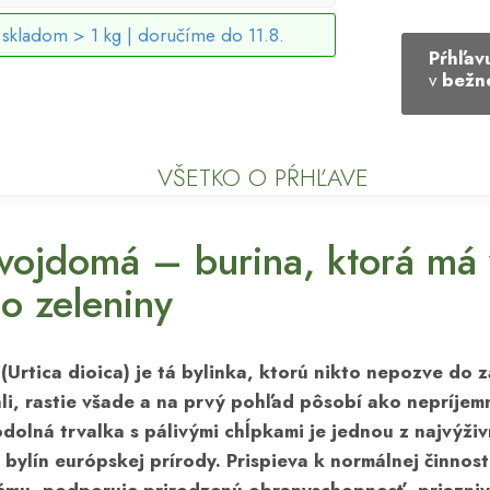
skladom > 1 kg |
doručíme do 11.8.
Pŕhľa
v
bežne
VŠETKO O PŔHĽAVE
vojdomá – burina, ktorá má v
o zeleniny
(Urtica dioica) je tá bylinka, ktorú nikto nepozve do 
li, rastie všade a na prvý pohľad pôsobí ako nepríjem
olná trvalka s pálivými chĺpkami je jednou z najvýživ
 bylín európskej prírody. Prispieva k normálnej činnos