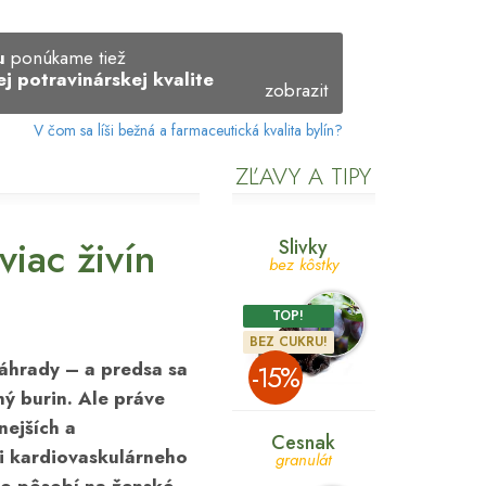
vu
ponúkame tiež
j potravinárskej kvalite
zobrazit
V čom sa líši bežná a farmaceutická kvalita bylín?
ZĽAVY A TIPY
iac živín
Slivky
bez kôstky
TOP!
BEZ CUKRU!
záhrady – a predsa sa
­-15%
ný burin. Ale práve
nejších a
Cesnak
ti
kardiovaskulárneho
granulát