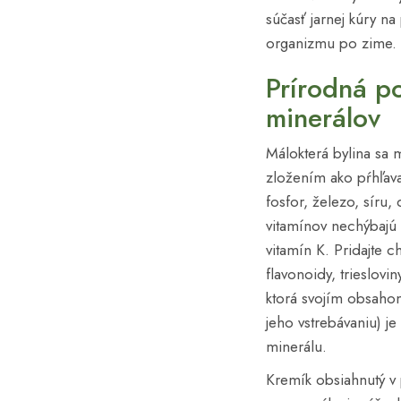
súčasť jarnej kúry n
organizmu po zime.
Prírodná p
minerálov
Málokterá bylina sa 
zložením ako pŕhľava
fosfor, železo, síru, 
vitamínov nechýbajú 
vitamín K. Pridajte c
flavonoidy, trieslovi
ktorá svojím obsahom
jeho vstrebávaniu) j
minerálu.
Kremík obsiahnutý v 