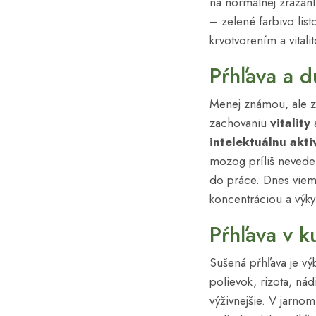
na normálnej zrážanliv
– zelené farbivo lis
krvotvorením a vitali
Pŕhľava a d
Menej známou, ale za
zachovaniu
vitality
intelektuálnu akti
mozog príliš nevedel
do práce. Dnes viem
koncentráciou a výky
Pŕhľava v k
Sušená pŕhľava je vý
polievok, rizota, ná
výživnejšie. V jarn