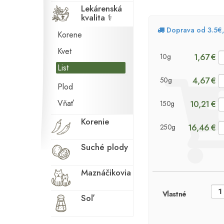
Lekárenská
kvalita ⚕
Doprava od 3.5€
Korene
Kvet
1,67 €
10g
List
4,67 €
50g
Plod
Vňať
10,21 €
150g
Korenie
16,46 €
250g
Suché plody
Maznáčikovia
Vlastné
Soľ