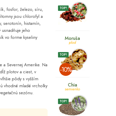
TOP!
k, fosfor, železo, síru,
ítomny jsou chlorofyl a
y, serotonín, histamín,
ý usnadňuje jeho
ík vo forme kyseliny
Moruša
plod
TOP!
ike a Severnej Amerike. Na
­-10%
ĺž plotov a ciest, v
 vlhšie pôdy s vyšším
Chia
sú vhodné mladé vrcholky
semienko
ú vegetačnú sezónu.
TOP!