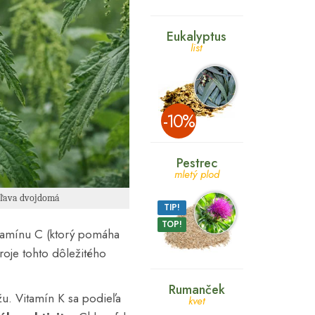
Eukalyptus
list
­-10%
Pestrec
mletý plod
ŕhľava dvojdomá
TIP!
TOP!
tamínu C (ktorý pomáha
roje tohto dôležitého
Rumanček
žu. Vitamín K sa podieľa
kvet