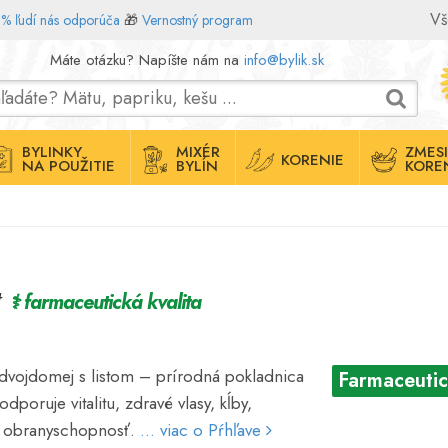
Vš
% ľudí nás odporúča
🎁
Vernostný program
Máte otázku? Napíšte nám na
info@bylik.sk
BYLINKY
MIXÉR
ZMESI
KORENIE
NA POUŽITIE
BYLÍN
KORE
st
⚕ farmaceutická kvalita
 dvojdomej s listom – prírodná pokladnica
Farmaceutic
dporuje vitalitu, zdravé vlasy, kĺby,
ú obranyschopnosť.
... viac o Pŕhľave