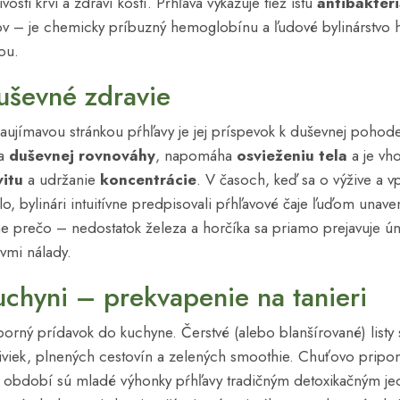
osti krvi a zdraví kostí. Pŕhľava vykazuje tiež istú
antibakteri
tov – je chemicky príbuzný hemoglobínu a ľudové bylinárstvo h
tou.
uševné zdravie
ujímavou stránkou pŕhľavy je jej príspevok k duševnej pohode.
a
duševnej rovnováhy
, napomáha
osvieženiu tela
a je v
vitu
a udržanie
koncentrácie
. V časoch, keď sa o výžive a v
o, bylinári intuitívne predpisovali pŕhľavové čaje ľuďom unav
e prečo – nedostatok železa a horčíka sa priamo prejavuje ú
vmi nálady.
uchyni – prekvapenie na tanieri
borný prídavok do kuchyne. Čerstvé (alebo blanšírované) listy 
diviek, plnených cestovín a zelených smoothie. Chuťovo pripom
om období sú mladé výhonky pŕhľavy tradičným detoxikačným j