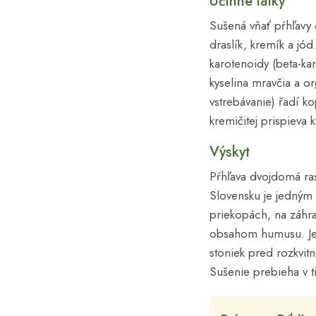
Účinné látky
Sušená vňať pŕhľavy d
draslík, kremík a jó
karotenoidy (beta-kar
kyselina mravčia a o
vstrebávanie) řadí k
kremičitej prispieva 
Výskyt
Pŕhľava dvojdomá ras
Slovensku je jedným 
priekopách, na záhra
obsahom humusu. Je 
stoniek pred rozkvit
Sušenie prebieha v t