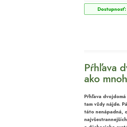
Dostupnosť:
Pŕhľava d
ako mnoh
Pŕhľava dvojdomá 
tam vždy nájde. Pá
táto nenápadná, od
najvšestrannejších