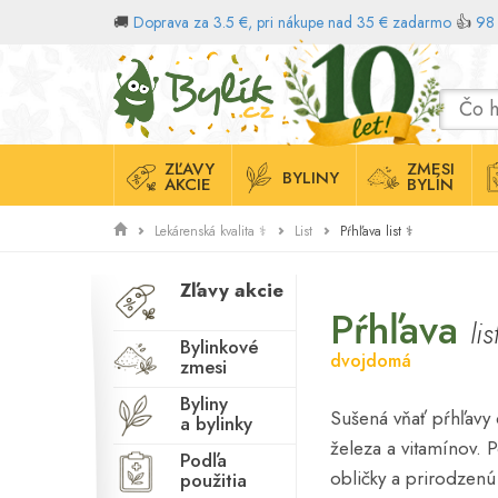
🚚
Doprava za 3.5 €, pri nákupe nad 35 € zadarmo
👍
98 
Domov
ZĽAVY
ZMESI
BYLINY
AKCIE
BYLÍN
Pŕhľava list ⚕
Lekárenská kvalita ⚕
List
Zľavy akcie
Pŕhľava
li
Bylinkové
dvojdomá
zmesi
Byliny
Sušená vňať pŕhľavy
a bylinky
železa a vitamínov. Po
Podľa
obličky a prirodzen
použitia